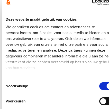
(Het Laatste Nieuws, 22 september 2021)
Lees meer op
https://www.hln.be/gent/natuurbegraafplaats-drongen-
is-klaar-ook-vinderhoutse-bossen-krijgt-er-een~ac62ee7a/
Deze website maakt gebruik van cookies
We gebruiken cookies om content en advertenties te
In de pers
personaliseren, om functies voor social media te bieden en 
Nieuwe speeltuin in Ter Durmenpark komt er nog
ons websiteverkeer te analyseren. Ook delen we informatie
dit jaar
over uw gebruik van onze site met onze partners voor social
media, adverteren en analyse. Deze partners kunnen deze
05/08/26
gegevens combineren met andere informatie die u aan ze he
Speelzones in de buurt zijn belangrijke ontmoetingsplaatsen voor
verstrekt of die ze hebben verzameld op basis van uw gebru
kinderen, ouders en buurtbewoners. Ze dragen bij aan de
van hun services.
leefbaarheid van de wijk en bieden kinderen de mogelijkheid om
dicht bij huis veilig te spelen.
Toestemmingsselectie
Lees meer
Noodzakelijk
Berucht brugje waar bestuurders zich om de
haverklap vastrijden, krijgt ‘halve knip’
Voorkeuren
12/07/26