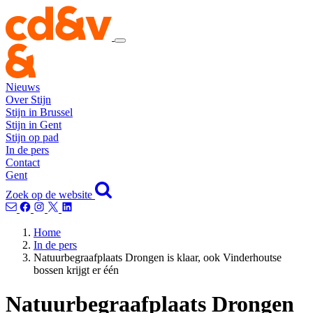
Nieuws
Over Stijn
Stijn in Brussel
Stijn in Gent
Stijn op pad
In de pers
Contact
Gent
Zoek op de website
Home
In de pers
Natuurbegraafplaats Drongen is klaar, ook Vinderhoutse
bossen krijgt er één
Natuurbegraafplaats Drongen