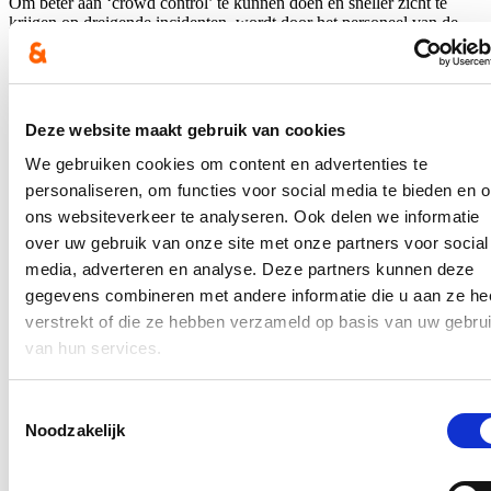
Om beter aan ‘crowd control’ te kunnen doen en sneller zicht te
krijgen op dreigende incidenten, wordt door het personeel van de
Blaarmeersen en de politie gevraagd om tijdelijk camera’s te
plaatsen. Met cd&v Gent steunen we die vraag. Wel vinden we het
belangrijk dat er een aantal duidelijke krijtlijnen zijn.
Hierover verscheen een artikel op de
website van De Gentenaar
. De
Deze website maakt gebruik van cookies
volledige tussenkomst van fractievoorzitter Stijn De Roo kan je
hier
raadplegen.
We gebruiken cookies om content en advertenties te
personaliseren, om functies voor social media te bieden en 
In de pers
ons websiteverkeer te analyseren. Ook delen we informatie
over uw gebruik van onze site met onze partners voor social
Nieuwe speeltuin in Ter Durmenpark komt er nog
media, adverteren en analyse. Deze partners kunnen deze
dit jaar
gegevens combineren met andere informatie die u aan ze he
05/08/26
verstrekt of die ze hebben verzameld op basis van uw gebru
van hun services.
Speelzones in de buurt zijn belangrijke ontmoetingsplaatsen voor
kinderen, ouders en buurtbewoners. Ze dragen bij aan de
leefbaarheid van de wijk en bieden kinderen de mogelijkheid om
Toestemmingsselectie
dicht bij huis veilig te spelen.
Noodzakelijk
Lees meer