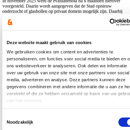
In november 2025 werd de evaluatienota na 6 maanden hierover
voorgesteld. Daarin wordt aangegeven dat de Stad opnieuw
onderzocht of glasbollen op privaat domein mogelijk zijn. Daarbij
werden 6 theoretisch geschikte supermarktparkings en 4 extra
geschikte sporthalparkings gedetecteerd.
Verder werd aangekondigd dat de stad “de komende tijd” voor
bepaalde locaties ook andere private parkeerterreinen met een
publieke en/of commerciële activiteit zou onderzoeken.
Deze website maakt gebruik van cookies
We gebruiken cookies om content en advertenties te
Stijn stelde hierover vragen aan de bevoegde schepen tijdens de
gemeenteraad. Hierover verscheen een artikel in
De Gentenaar
.
personaliseren, om functies voor social media te bieden en 
ons websiteverkeer te analyseren. Ook delen we informatie
In de pers
over uw gebruik van onze site met onze partners voor social
media, adverteren en analyse. Deze partners kunnen deze
Nieuwe speeltuin in Ter Durmenpark komt er nog
gegevens combineren met andere informatie die u aan ze he
dit jaar
verstrekt of die ze hebben verzameld op basis van uw gebru
05/08/26
van hun services.
Speelzones in de buurt zijn belangrijke ontmoetingsplaatsen voor
kinderen, ouders en buurtbewoners. Ze dragen bij aan de
Toestemmingsselectie
leefbaarheid van de wijk en bieden kinderen de mogelijkheid om
Noodzakelijk
dicht bij huis veilig te spelen.