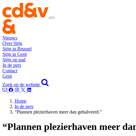
Nieuws
Over Stijn
Stijn in Brussel
Stijn in Gent
Stijn op pad
In de pers
Contact
Gent
Zoek op de website
Home
In de pers
“Plannen plezierhaven meer dan gehalveerd.”
“Plannen plezierhaven meer dan