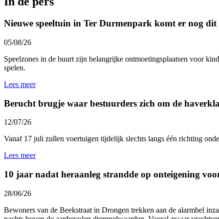
In de pers
Nieuwe speeltuin in Ter Durmenpark komt er nog dit 
05/08/26
Speelzones in de buurt zijn belangrijke ontmoetingsplaatsen voor kind
spelen.
Lees meer
Berucht brugje waar bestuurders zich om de haverklap
12/07/26
Vanaf 17 juli zullen voertuigen tijdelijk slechts langs één richting 
Lees meer
10 jaar nadat heraanleg strandde op onteigening voo
28/06/26
Bewoners van de Beekstraat in Drongen trekken aan de alarmbel inzak
nachts boven de aanbevolen drempelwaarden. Vooral zwaar vrachtverk