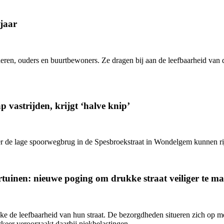
jaar
eren, ouders en buurtbewoners. Ze dragen bij aan de leefbaarheid van d
 vastrijden, krijgt ‘halve knip’
onder de lage spoorwegbrug in de Spesbroekstraat in Wondelgem kunnen ri
rtuinen: nieuwe poging om drukke straat veiliger te m
e de leefbaarheid van hun straat. De bezorgdheden situeren zich op me
eer veroorzaakt daarbij piekbelastingen.