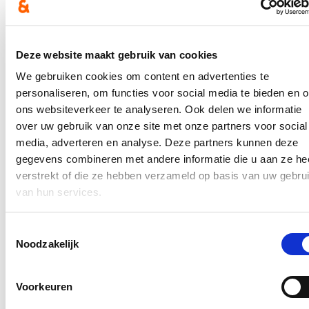
De beloofde trendbreuk blijft uit, gaf Stijn aan: "onder deze schepen
blijft de auto kop van jut."
De volledige reactie van Stijn kan je lezen op de website van
HLN
.
Deze website maakt gebruik van cookies
We gebruiken cookies om content en advertenties te
In de pers
personaliseren, om functies voor social media te bieden en 
Nieuwe speeltuin in Ter Durmenpark komt er nog
ons websiteverkeer te analyseren. Ook delen we informatie
dit jaar
over uw gebruik van onze site met onze partners voor social
media, adverteren en analyse. Deze partners kunnen deze
05/08/26
gegevens combineren met andere informatie die u aan ze he
Speelzones in de buurt zijn belangrijke ontmoetingsplaatsen voor
verstrekt of die ze hebben verzameld op basis van uw gebru
kinderen, ouders en buurtbewoners. Ze dragen bij aan de
van hun services.
leefbaarheid van de wijk en bieden kinderen de mogelijkheid om
dicht bij huis veilig te spelen.
Toestemmingsselectie
Lees meer
Noodzakelijk
Berucht brugje waar bestuurders zich om de
haverklap vastrijden, krijgt ‘halve knip’
Voorkeuren
12/07/26