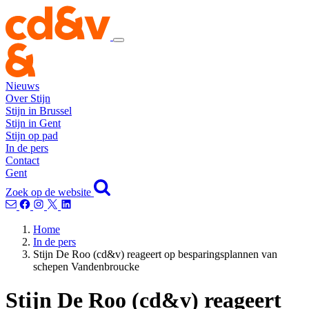
Nieuws
Over Stijn
Stijn in Brussel
Stijn in Gent
Stijn op pad
In de pers
Contact
Gent
Zoek op de website
Home
In de pers
Stijn De Roo (cd&v) reageert op besparingsplannen van
schepen Vandenbroucke
Stijn De Roo (cd&v) reageert