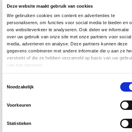
In de pers
Deze website maakt gebruik van cookies
Nieuwe speeltuin in Ter Durmenpark komt er nog
We gebruiken cookies om content en advertenties te
dit jaar
personaliseren, om functies voor social media te bieden en 
ons websiteverkeer te analyseren. Ook delen we informatie
05/08/26
over uw gebruik van onze site met onze partners voor social
Speelzones in de buurt zijn belangrijke ontmoetingsplaatsen voor
media, adverteren en analyse. Deze partners kunnen deze
kinderen, ouders en buurtbewoners. Ze dragen bij aan de
gegevens combineren met andere informatie die u aan ze he
leefbaarheid van de wijk en bieden kinderen de mogelijkheid om
verstrekt of die ze hebben verzameld op basis van uw gebru
dicht bij huis veilig te spelen.
van hun services.
Lees meer
Berucht brugje waar bestuurders zich om de
Toestemmingsselectie
haverklap vastrijden, krijgt ‘halve knip’
Noodzakelijk
12/07/26
Voorkeuren
Vanaf 17 juli zullen voertuigen tijdelijk slechts langs één richting
onder de lage spoorwegbrug in de Spesbroekstraat in Wondelgem
kunnen rijden.
Statistieken
Lees meer