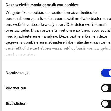
In de pers
Deze website maakt gebruik van cookies
Nieuwe speeltuin in Ter Durmenpark komt er nog
We gebruiken cookies om content en advertenties te
dit jaar
personaliseren, om functies voor social media te bieden en 
ons websiteverkeer te analyseren. Ook delen we informatie
05/08/26
over uw gebruik van onze site met onze partners voor social
Speelzones in de buurt zijn belangrijke ontmoetingsplaatsen voor
media, adverteren en analyse. Deze partners kunnen deze
kinderen, ouders en buurtbewoners. Ze dragen bij aan de
gegevens combineren met andere informatie die u aan ze he
leefbaarheid van de wijk en bieden kinderen de mogelijkheid om
verstrekt of die ze hebben verzameld op basis van uw gebru
dicht bij huis veilig te spelen.
van hun services.
Lees meer
Berucht brugje waar bestuurders zich om de
Toestemmingsselectie
haverklap vastrijden, krijgt ‘halve knip’
Noodzakelijk
12/07/26
Voorkeuren
Vanaf 17 juli zullen voertuigen tijdelijk slechts langs één richting
onder de lage spoorwegbrug in de Spesbroekstraat in Wondelgem
kunnen rijden.
Statistieken
Lees meer