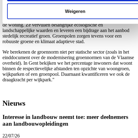
Wijkparken zijn multifunctioneel ingericht en spelen zowel op
recreatief vlak als op vlak van natuur een rol.
Weigeren
Groenpolen zijn groter dan 100 ha en liggen op maximaal 5 km van
de woning. Ze vervullen belangrijke ecologische en
landschappelijke waarden en leveren een bijdrage aan het aanbod
stedelijk recreatief groen. Groenpolen zorgen tevens voor een
robuuste groene en klimaat adaptieve stad.
We berekenen de groennorm niet per statische sector (zoals in het
einddocument over de modernisering groennormen van de Vlaamse
overheid). In Gent bekijken we het percentage inwoners dat woont
binnen de respectievelijke afstanden ten opzichte van woongroen,
wijkparken of een groenpool. Daarnaast kwantificeren we ook de
draagkracht per wijkpark."
Nieuws
Interesse in landbouw neemt toe: meer deelnemers
aan landbouwopleidingen
22/07/26