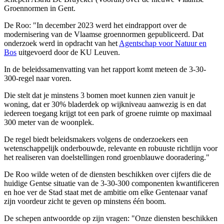
Groennormen in Gent.
De Roo: "In december 2023 werd het eindrapport over de
modernisering van de Vlaamse groennormen gepubliceerd. Dat
onderzoek werd in opdracht van het
Agentschap voor Natuur en
Bos
uitgevoerd door de KU Leuven.
In de beleidssamenvatting van het rapport komt meteen de 3-30-
300-regel naar voren.
Die stelt dat je minstens 3 bomen moet kunnen zien vanuit je
woning, dat er 30% bladerdek op wijkniveau aanwezig is en dat
iedereen toegang krijgt tot een park of groene ruimte op maximaal
300 meter van de woonplek.
De regel biedt beleidsmakers volgens de onderzoekers een
wetenschappelijk onderbouwde, relevante en robuuste richtlijn voor
het realiseren van doelstellingen rond groenblauwe dooradering."
De Roo wilde weten of de diensten beschikken over cijfers die de
huidige Gentse situatie van de 3-30-300 componenten kwantificeren
en hoe ver de Stad staat met de ambitie om elke Gentenaar vanaf
zijn voordeur zicht te geven op minstens één boom.
De schepen antwoordde op zijn vragen: "Onze diensten beschikken