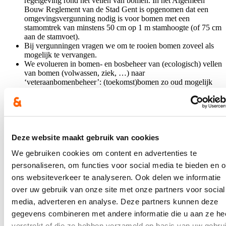
regelgeving rond het vellen van bomen. In het Algemeen
Bouw Reglement van de Stad Gent is opgenomen dat een
omgevingsvergunning nodig is voor bomen met een
stamomtrek van minstens 50 cm op 1 m stamhoogte (of 75 cm
aan de stamvoet).
Bij vergunningen vragen we om te rooien bomen zoveel als
mogelijk te vervangen.
We evolueren in bomen- en bosbeheer van (ecologisch) vellen
van bomen (volwassen, ziek, …) naar
‘veteraanbomenbeheer’: (toekomst)bomen zo oud mogelijk
laten worden. Deze visie wordt kracht bijgezet door in eigen
projecten en bij advisering van vergunningen en plannen
steeds te eisen dat er BEA’s (bomen effect analyses)
uitgevoerd worden door erkende ETW’ers (European Tree
workers).
Bomenbeheer is opgenomen in beheerfiches met minimale
Deze website maakt gebruik van cookies
maten en kwalitatieve eisen van standplaatsen.
We gebruiken cookies om content en advertenties te
personaliseren, om functies voor social media te bieden en 
ons websiteverkeer te analyseren. Ook delen we informatie
We zijn in Gent met andere woorden al jaren bezig met maximaal en
optimaal behoud en de uitbreiding van het bomenbestand. Deze
over uw gebruik van onze site met onze partners voor social
visie wordt steeds bijgestuurd. Het is onze ambitie om het
media, adverteren en analyse. Deze partners kunnen deze
bomenbeleidsplan te actualiseren.
gegevens combineren met andere informatie die u aan ze he
De bedekkingsgraad (cf. 30) meten we niet. De Groendienst werkt
verstrekt of die ze hebben verzameld op basis van uw gebru