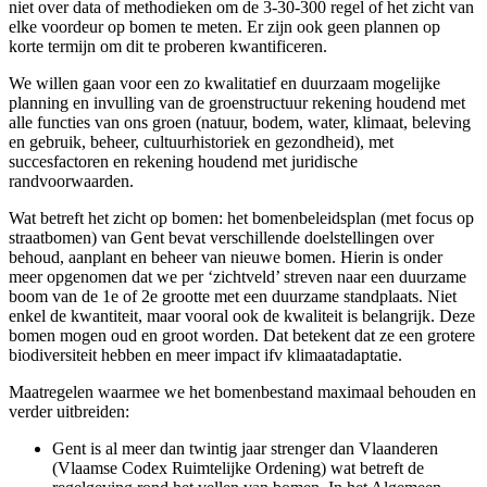
niet over data of methodieken om de 3-30-300 regel of het zicht van
elke voordeur op bomen te meten. Er zijn ook geen plannen op
korte termijn om dit te proberen kwantificeren.
We willen gaan voor een zo kwalitatief en duurzaam mogelijke
planning en invulling van de groenstructuur rekening houdend met
alle functies van ons groen (natuur, bodem, water, klimaat, beleving
en gebruik, beheer, cultuurhistoriek en gezondheid), met
succesfactoren en rekening houdend met juridische
randvoorwaarden.
Wat betreft het zicht op bomen: het bomenbeleidsplan (met focus op
straatbomen) van Gent bevat verschillende doelstellingen over
behoud, aanplant en beheer van nieuwe bomen. Hierin is onder
meer opgenomen dat we per ‘zichtveld’ streven naar een duurzame
boom van de 1e of 2e grootte met een duurzame standplaats. Niet
enkel de kwantiteit, maar vooral ook de kwaliteit is belangrijk. Deze
bomen mogen oud en groot worden. Dat betekent dat ze een grotere
biodiversiteit hebben en meer impact ifv klimaatadaptatie.
Maatregelen waarmee we het bomenbestand maximaal behouden en
verder uitbreiden:
Gent is al meer dan twintig jaar strenger dan Vlaanderen
(Vlaamse Codex Ruimtelijke Ordening) wat betreft de