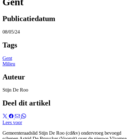
Gent
Publicatiedatum
08/05/24
Tags
Gent
Milieu
Auteur
Stijn De Roo
Deel dit artikel
Lees voor
Gemeenteraadslid Stijn De Roo (cd&v) ondervroeg bevoegd
schepen Astrid De Bruycker (Vooruit) over de nieuwe Vlaamse