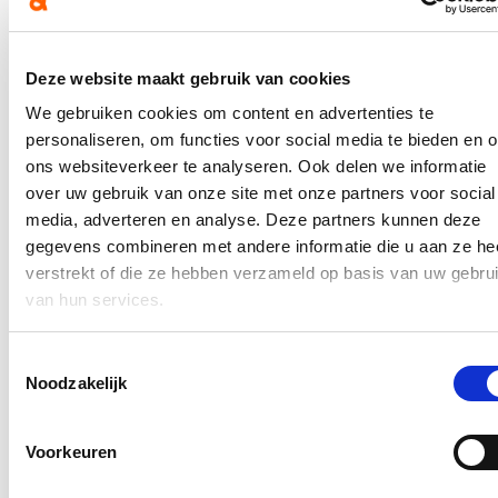
Bracke (Open Vld).
Hierover verscheen een bericht op de
website van AVS
. Het
volledige persbericht kan je
hier
lezen.
Deze website maakt gebruik van cookies
In de pers
We gebruiken cookies om content en advertenties te
personaliseren, om functies voor social media te bieden en 
Nieuwe speeltuin in Ter Durmenpark komt er nog
ons websiteverkeer te analyseren. Ook delen we informatie
dit jaar
over uw gebruik van onze site met onze partners voor social
media, adverteren en analyse. Deze partners kunnen deze
05/08/26
gegevens combineren met andere informatie die u aan ze he
Speelzones in de buurt zijn belangrijke ontmoetingsplaatsen voor
verstrekt of die ze hebben verzameld op basis van uw gebru
kinderen, ouders en buurtbewoners. Ze dragen bij aan de
van hun services.
leefbaarheid van de wijk en bieden kinderen de mogelijkheid om
dicht bij huis veilig te spelen.
Toestemmingsselectie
Lees meer
Noodzakelijk
Berucht brugje waar bestuurders zich om de
haverklap vastrijden, krijgt ‘halve knip’
Voorkeuren
12/07/26