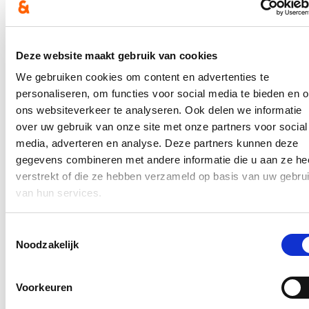
baileybrug zou worden vervangen door een betonnen exemplaar.
Hierover verscheen een bericht op de
website van HLN
en een
artikel in de krant van 24 november (p. 24)Het volledige persbericht
kan je
hier
lezen.
Deze website maakt gebruik van cookies
We gebruiken cookies om content en advertenties te
In de pers
personaliseren, om functies voor social media te bieden en 
ons websiteverkeer te analyseren. Ook delen we informatie
Nieuwe speeltuin in Ter Durmenpark komt er nog
dit jaar
over uw gebruik van onze site met onze partners voor social
media, adverteren en analyse. Deze partners kunnen deze
05/08/26
gegevens combineren met andere informatie die u aan ze he
verstrekt of die ze hebben verzameld op basis van uw gebru
Speelzones in de buurt zijn belangrijke ontmoetingsplaatsen voor
kinderen, ouders en buurtbewoners. Ze dragen bij aan de
van hun services.
leefbaarheid van de wijk en bieden kinderen de mogelijkheid om
dicht bij huis veilig te spelen.
Toestemmingsselectie
Lees meer
Noodzakelijk
Berucht brugje waar bestuurders zich om de
haverklap vastrijden, krijgt ‘halve knip’
Voorkeuren
12/07/26