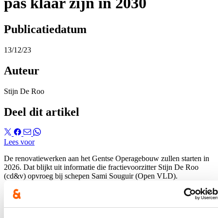
pas klaar zijn in 2030
Publicatiedatum
13/12/23
Auteur
Stijn De Roo
Deel dit artikel
Lees voor
De renovatiewerken aan het Gentse Operagebouw zullen starten in
2026. Dat blijkt uit informatie die fractievoorzitter Stijn De Roo
(cd&v) opvroeg bij schepen Sami Souguir (Open VLD).
Hierover verscheen een
bericht op HLN
. Het volledige persbericht
kan je
hier
lezen.