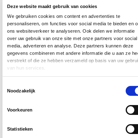
In de pers
Deze website maakt gebruik van cookies
Nieuwe speeltuin in Ter Durmenpark komt er nog
We gebruiken cookies om content en advertenties te
dit jaar
personaliseren, om functies voor social media te bieden en 
ons websiteverkeer te analyseren. Ook delen we informatie
05/08/26
over uw gebruik van onze site met onze partners voor social
Speelzones in de buurt zijn belangrijke ontmoetingsplaatsen voor
media, adverteren en analyse. Deze partners kunnen deze
kinderen, ouders en buurtbewoners. Ze dragen bij aan de
gegevens combineren met andere informatie die u aan ze he
leefbaarheid van de wijk en bieden kinderen de mogelijkheid om
verstrekt of die ze hebben verzameld op basis van uw gebru
dicht bij huis veilig te spelen.
van hun services.
Lees meer
Berucht brugje waar bestuurders zich om de
Toestemmingsselectie
haverklap vastrijden, krijgt ‘halve knip’
Noodzakelijk
12/07/26
Voorkeuren
Vanaf 17 juli zullen voertuigen tijdelijk slechts langs één richting
onder de lage spoorwegbrug in de Spesbroekstraat in Wondelgem
kunnen rijden.
Statistieken
Lees meer