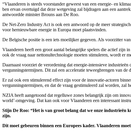
“Vlaanderen is steeds voorstander geweest van een energie- en klimaat
ben ervan overtuigd dat deze wetgeving zal bijdragen aan een aantrek
antwoordde minister Brouns aan De Roo.
De Net-Zero Industry Act is ook een antwoord op de meer strategisch
voor hernieuwbare energie in Europa moet plaatsvinden.
De Belgische positie is een iets moeilijker gegeven. Als voorzitter v
Vlaanderen heeft een groot aantal belangrijke spelers die actief zijn
ook de vraag naar nettonultechnologie moeten stimuleren, wordt er me
Daarnaast voorziet de verordening dat energie-intensieve industrieën
vergunningstermijnen. Dit zal een acceleratie teweegbrengen van de de
Er zal ook een stimulerend effect zijn voor de innovatie-actoren bin
vergunningstermijnen, en dat de vraag gestimuleerd zal worden, zal he
NZIA heeft aangetoond dat regelluwe zones belangrijk zijn om innovat
world’-omgeving. Dat kan ook voor Vlaanderen een interessant instru
Stijn De Roo: “Het is van groot belang dat we onze industrieën k
zijn.
Dit moet gebeuren binnen een Europees kader. Vlaanderen moet ef