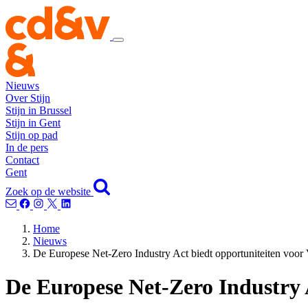
Nieuws
Over Stijn
Stijn in Brussel
Stijn in Gent
Stijn op pad
In de pers
Contact
Gent
Zoek op de website
Home
Nieuws
De Europese Net-Zero Industry Act biedt opportuniteiten voor
De Europese Net-Zero Industry 