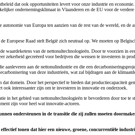
beleid dat ook opportuniteiten levert voor onze industrie en economie. D
kelijker ondernemingsklimaat in Vlaanderen en de EU voor de verdere u
e autonomie van Europa ten aanzien van de rest van de wereld, en de 
an de Europese Raad stelt België zich neutraal op. We moeten op Belgisc
 in de waardeketens van de nettonultechnologieën. Door te voorzien in e
er zekerheid gecreëerd voor bedrijven die wensen te investeren in prod
 die aanleveren aan de nettonulindustrie en die een decarboniseringspr
carbonisering van deze industrieën, wat zal bijdragen aan de klimaatdo
nen dat domein. Door het perspectief te bieden dat productiecapaciteit 
t ook interessanter zijn om te investeren in innovatie en onderzoek.
ie in het gebied van nettonultechnologieën te bevorderen door toe te st
ment zijn voor heel wat innovatie-actoren.
unnen ondersteunen in de transitie die zij zullen moeten doormaken
fectief tonen dat hier een nieuwe, groene, concurrentiële indust