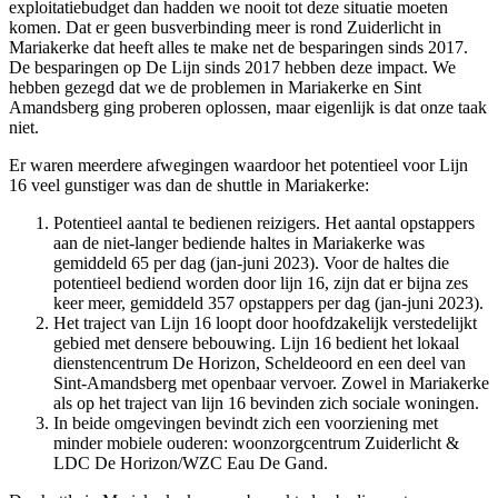
exploitatiebudget dan hadden we nooit tot deze situatie moeten
komen. Dat er geen busverbinding meer is rond Zuiderlicht in
Mariakerke dat heeft alles te make net de besparingen sinds 2017.
De besparingen op De Lijn sinds 2017 hebben deze impact. We
hebben gezegd dat we de problemen in Mariakerke en Sint
Amandsberg ging proberen oplossen, maar eigenlijk is dat onze taak
niet.
Er waren meerdere afwegingen waardoor het potentieel voor Lijn
16 veel gunstiger was dan de shuttle in Mariakerke:
Potentieel aantal te bedienen reizigers. Het aantal opstappers
aan de niet-langer bediende haltes in Mariakerke was
gemiddeld 65 per dag (jan-juni 2023). Voor de haltes die
potentieel bediend worden door lijn 16, zijn dat er bijna zes
keer meer, gemiddeld 357 opstappers per dag (jan-juni 2023).
Het traject van Lijn 16 loopt door hoofdzakelijk verstedelijkt
gebied met densere bebouwing. Lijn 16 bedient het lokaal
dienstencentrum De Horizon, Scheldeoord en een deel van
Sint-Amandsberg met openbaar vervoer. Zowel in Mariakerke
als op het traject van lijn 16 bevinden zich sociale woningen.
In beide omgevingen bevindt zich een voorziening met
minder mobiele ouderen: woonzorgcentrum Zuiderlicht &
LDC De Horizon/WZC Eau De Gand.