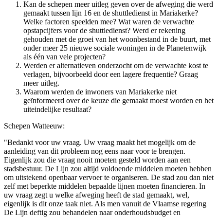
Kan de schepen meer uitleg geven over de afweging die werd
gemaakt tussen lijn 16 en de shuttledienst in Mariakerke?
Welke factoren speelden mee? Wat waren de verwachte
opstapcijfers voor de shuttledienst? Werd er rekening
gehouden met de groei van het woonbestand in de buurt, met
onder meer 25 nieuwe sociale woningen in de Planetenwijk
als één van vele projecten?
Werden er alternatieven onderzocht om de verwachte kost te
verlagen, bijvoorbeeld door een lagere frequentie? Graag
meer uitleg.
Waarom werden de inwoners van Mariakerke niet
geïnformeerd over de keuze die gemaakt moest worden en het
uiteindelijke resultaat?
Schepen Watteeuw:
"Bedankt voor uw vraag. Uw vraag maakt het mogelijk om de
aanleiding van dit probleem nog eens naar voor te brengen.
Eigenlijk zou die vraag nooit moeten gesteld worden aan een
stadsbestuur. De Lijn zou altijd voldoende middelen moeten hebben
om uitstekend openbaar vervoer te organiseren. De stad zou dan niet
zelf met beperkte middelen bepaalde lijnen moeten financieren. In
uw vraag zegt u welke afweging heeft de stad gemaakt, wel,
eigenlijk is dit onze taak niet. Als men vanuit de Vlaamse regering
De Lijn deftig zou behandelen naar onderhoudsbudget en