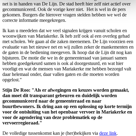
net is in handen van De Lijn. De stad heeft hier zelf niet actief over
gecommuniceerd. Ook de vorige keer niet. Het is wel in de pers
gekomen. Burgers die hierover vragen stelden hebben we wel de
correcte informatie meegekregen.
Ik kan u meedelen dat we veel signalen krijgen vanuit scholen en
woonwijken van Mariakerke. Ik heb zelf ook al een overleg gehad
met scholen. We gaan al die zaken meenemen. De Lijn voorzien een
evaluatie van het nieuwe net en wij zullen zeker de mankementen en
de gaten in de bediening meegeven. Ik hoop dat de Lijn dit nog kan
bijsturen. De motie die we in de gemeenteraad van januari samen
hebben goedgekeurd samen is ook al doorgestuurd, en wat hier
voorligt en wat de mensen van Mariakerke me hebben bezorgd valt
daar helemaal onder, daar vallen gaten en die moeten worden
opgelost."
Stijn De Roo: "Als er afwegingen en keuzes worden gemaakt,
dan moet dit transparant gebeuren en duidelijk worden
gecommuniceerd naar de gemeenteraad en naar
buurtbewoners. Ik dring aan op een oplossing op korte termijn
voor de ontsluiting van het openbaar vervoer in Mariakerke en
voor de agendering van deze problematiek op de
vervoerregioraad."
De volledige tussenkomst kan je (her)bekijken via
deze link
.