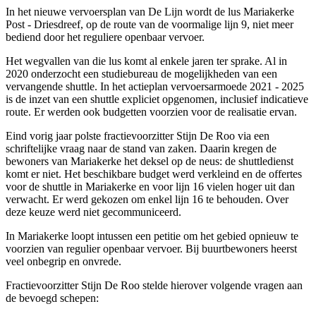
In het nieuwe vervoersplan van De Lijn wordt de lus Mariakerke
Post - Driesdreef, op de route van de voormalige lijn 9, niet meer
bediend door het reguliere openbaar vervoer.
Het wegvallen van die lus komt al enkele jaren ter sprake. Al in
2020 onderzocht een studiebureau de mogelijkheden van een
vervangende shuttle. In het actieplan vervoersarmoede 2021 - 2025
is de inzet van een shuttle expliciet opgenomen, inclusief indicatieve
route. Er werden ook budgetten voorzien voor de realisatie ervan.
Eind vorig jaar polste fractievoorzitter Stijn De Roo via een
schriftelijke vraag naar de stand van zaken. Daarin kregen de
bewoners van Mariakerke het deksel op de neus: de shuttledienst
komt er niet. Het beschikbare budget werd verkleind en de offertes
voor de shuttle in Mariakerke en voor lijn 16 vielen hoger uit dan
verwacht. Er werd gekozen om enkel lijn 16 te behouden. Over
deze keuze werd niet gecommuniceerd.
In Mariakerke loopt intussen een petitie om het gebied opnieuw te
voorzien van regulier openbaar vervoer. Bij buurtbewoners heerst
veel onbegrip en onvrede.
Fractievoorzitter Stijn De Roo stelde hierover volgende vragen aan
de bevoegd schepen: