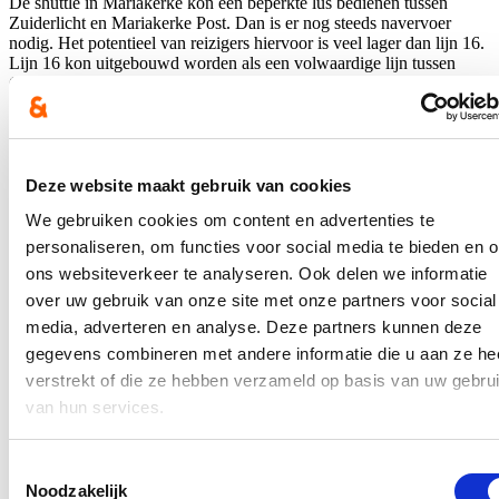
De shuttle in Mariakerke kon een beperkte lus bedienen tussen
Zuiderlicht en Mariakerke Post. Dan is er nog steeds navervoer
nodig. Het potentieel van reizigers hiervoor is veel lager dan lijn 16.
Lijn 16 kon uitgebouwd worden als een volwaardige lijn tussen
Gent Zuid en Sint-Baafskouter.
Maar waarom was die afweging nodig?
We waren genoodzaakt om verschillende alternatieven te
onderzoeken. We hadden eerst indicatie gekregen hoeveel alles zou
kosten. De Lijn heeft begin 2023 nieuwe offertes opgevraagd. Deze
Deze website maakt gebruik van cookies
bleken veel duurder dan vooraf ingeschat waardoor we keuzes
We gebruiken cookies om content en advertenties te
moesten maken. De kost voor één shuttle bedraagt minimaal 26.000
euro voor een bediening die beperkt is tussen 8uur en 16 uur, zonder
personaliseren, om functies voor social media te bieden en 
bediening op zondag.
ons websiteverkeer te analyseren. Ook delen we informatie
Wat betreft lijn 16: Stad Gent draagt hiervoor 520.000 euro bij aan
over uw gebruik van onze site met onze partners voor social
de realisatie van een vaste buslijn tussen Gent-Zuid en de Johannes
media, adverteren en analyse. Deze partners kunnen deze
Hartmanlaan. De resterende 580.000 euro wordt bijgepast vanuit het
gegevens combineren met andere informatie die u aan ze he
restbudget Vervoer Op Maat van Vervoerregio Gent. Dus wij
hadden nog ongeveer 530000 euro. Op het moment dat wij die
verstrekt of die ze hebben verzameld op basis van uw gebru
nieuwe offertes krijgen van De Lijn, waarbij we in eerste instantie
van hun services.
van hen duidelijke signalen hadden gekregen dat we daarmee zowel
Lijn 16 als de shuttle in Mariakerke konden realiseren. Nu kregen
we opeens het signaal van, het enige wat je nog kan doen is een lijn
Toestemmingsselectie
16 met een minder dan voorziene frequentie.
Noodzakelijk