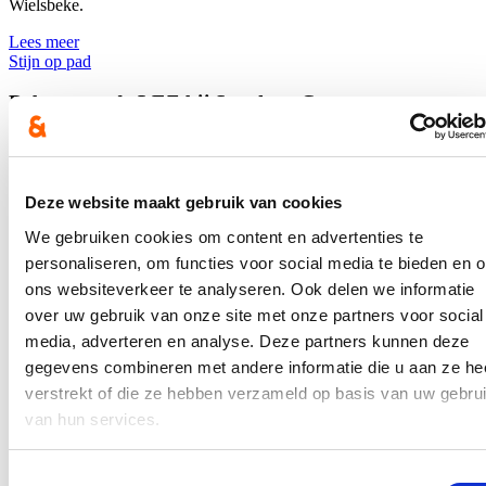
Wielsbeke.
Lees meer
Stijn op pad
Debat over de LEZ bij Speakers Corner
25/03/26
Stijn vertegenwoordigde cd&v op het debat over de LEZ bij
Speakers Corner Gent.
Deze website maakt gebruik van cookies
We gebruiken cookies om content en advertenties te
Lees meer
Stijn op pad
personaliseren, om functies voor social media te bieden en 
ons websiteverkeer te analyseren. Ook delen we informatie
Werkbezoeken van de commissie Landbouw
over uw gebruik van onze site met onze partners voor social
media, adverteren en analyse. Deze partners kunnen deze
23/03/26
gegevens combineren met andere informatie die u aan ze he
Met de commissie Landbouw op het terrein!
verstrekt of die ze hebben verzameld op basis van uw gebru
Lees meer
van hun services.
Stijn op pad
Weekend in het teken van lokale afdelingen
Toestemmingsselectie