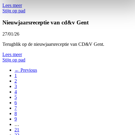
Lees meer
Stijn op pad
Nieuwjaarsreceptie van cd&v Gent
27/01/26
Terugblik op de nieuwjaarsreceptie van CD&V Gent.
Lees meer
Stijn op pad
← Previous
1
2
3
4
5
6
7
8
9
…
21