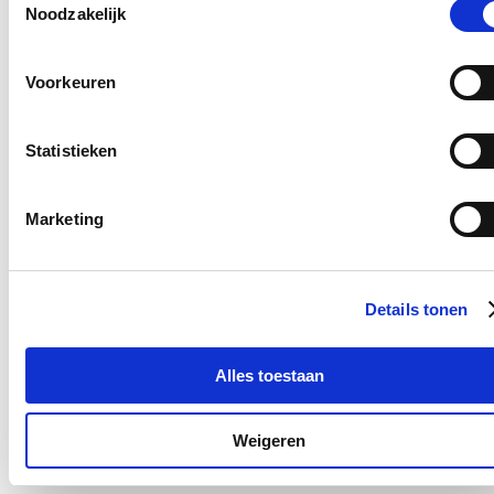
Noodzakelijk
08/03/26
Dit weekend stond in het teken van lokale cd&v-afdelingen.
Voorkeuren
Lees meer
Stijn op pad
Statistieken
Wondelhoodrun ten voordele van Kom op tegen
Kanker
Marketing
23/02/26
Stijn nam deel aan de Wondelhoodrun ten voordele van Kom op
tegen Kanker.
Details tonen
Lees meer
Stijn op pad
Alles toestaan
De laatste nieuwjaarsrecepties van het jaar
01/02/26
Weigeren
We ronden de nieuwjaarsrecepties stilaan af!