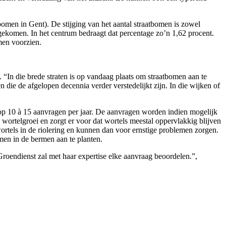
bomen in Gent). De stijging van het aantal straatbomen is zowel
jgekomen. In het centrum bedraagt dat percentage zo’n 1,62 procent.
men voorzien.
 “In die brede straten is op vandaag plaats om straatbomen aan te
 die de afgelopen decennia verder verstedelijkt zijn. In die wijken of
 op 10 à 15 aanvragen per jaar. De aanvragen worden indien mogelijk
 wortelgroei en zorgt er voor dat wortels meestal oppervlakkig blijven
wortels in de riolering en kunnen dan voor ernstige problemen zorgen.
men in de bermen aan te planten.
Groendienst zal met haar expertise elke aanvraag beoordelen.”,