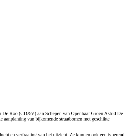
id Stijn De Roo (CD&V) aan Schepen van Openbaar Groen Astrid De
de aanplanting van bijkomende straatbomen met geschikte
ucht en verfraaiing van het uitzicht. Ze kunnen ook een typerend