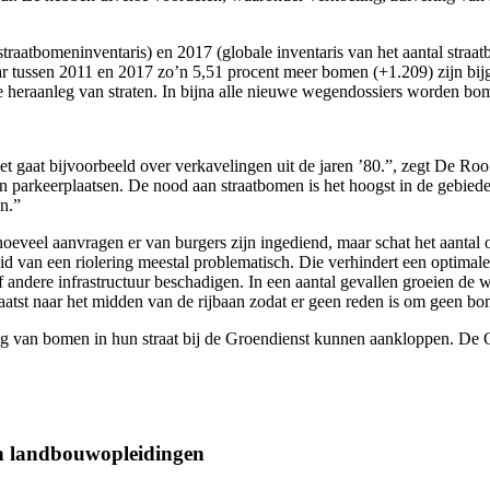
raatbomeninventaris) en 2017 (globale inventaris van het aantal straat
waar tussen 2011 en 2017 zo’n 5,51 procent meer bomen (+1.209) zijn bi
heraanleg van straten. In bijna alle nieuwe wegendossiers worden bo
 gaat bijvoorbeeld over verkavelingen uit de jaren ’80.”, zegt De Roo.
n parkeerplaatsen. De nood aan straatbomen is het hoogst in de gebieden
en.”
hoeveel aanvragen er van burgers zijn ingediend, maar schat het aantal
d van een riolering meestal problematisch. Die verhindert een optimale
of andere infrastructuur beschadigen. In een aantal gevallen groeien de 
atst naar het midden van de rijbaan zodat er geen reden is om geen bo
ting van bomen in hun straat bij de Groendienst kunnen aankloppen. De 
an landbouwopleidingen