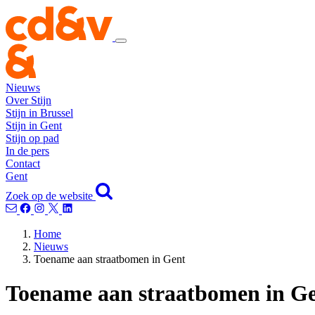
Nieuws
Over Stijn
Stijn in Brussel
Stijn in Gent
Stijn op pad
In de pers
Contact
Gent
Zoek op de website
Home
Nieuws
Toename aan straatbomen in Gent
Toename aan straatbomen in G