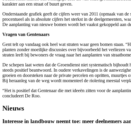
karakter aan een straat of buurt geven.
Onderstaande grafiek geeft de cijfers weer van 2011 (opmaak van de st
procentueel als in absolute cijfers het sterkst in de deelgemeenten, 
De aanplanting van nieuwe bomen wordt het vaakst gekoppeld aan de 
Vragen van Gentenaars
Gent telt op vandaag ook heel wat straten waar geen bomen staan. “Het
planten zonder moeilijke discussies over bijvoorbeeld het verliezen va
straten leeft bij bewoners de vraag naar het aanplanten van straatbom
De schepen laat weten dat de Groendienst niet systematisch bijhoudt 
steeds positief beantwoord. In oudere verkavelingen is de aanwezighei
groeien en doorsteken naar de private percelen en opritten, muurtjes 
Bij heraanleg van de weg wordt momenteel de riolering meestal verpla
“Het is positief dat Gentenaar die met ideeën zitten voor de aanplan
concludeert De Roo.
Nieuws
Interesse in landbouw neemt toe: meer deelnemers a