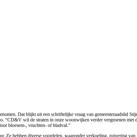
toegenomen. Dat blijkt uit een schriftelijke vraag van gemeenteraadsl
Roo. “CD&V wil de straten in onze woonwijken verder vergroenen met 
oor bloesem-, vruchten- of bladval.”
ur. Ze hebben diverse voordelen, waaronder verkoeling, zuivering van l