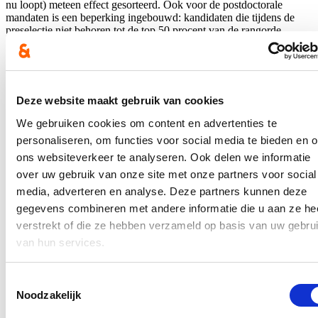
nu loopt) meteen effect gesorteerd. Ook voor de postdoctorale
mandaten is een beperking ingebouwd: kandidaten die tijdens de
preselectie niet behoren tot de top 50 procent van de rangorde
kunnen geen tweede aanvraag indienen. Het valt niet uit te sluiten
dat AI bij die stijging van de aanvragen een rol speelt, maar er zijn
ook andere redenen denkbaar, zoals een groeiende groep aanvragers
en de structureel ingebouwde impulsen om externe financiering te
verwerven.
Deze website maakt gebruik van cookies
Ontwikkelingen in AI-toepassingen zitten momenteel in een
We gebruiken cookies om content en advertenties te
stroomversnelling. Hoewel het waarschijnlijk is dat verdere
personaliseren, om functies voor social media te bieden en 
ontwikkelingen uiteindelijk leiden tot een verdere toename in
gebruik, hetgeen zich mogelijk ook laat voelen in het aantal
ons websiteverkeer te analyseren. Ook delen we informatie
aanvragen dat het FWO bereikt, is er op dit moment geen reden om
over uw gebruik van onze site met onze partners voor social
aan te nemen dat er plotse veranderingen zullen plaatsvinden. Indien
media, adverteren en analyse. Deze partners kunnen deze
er zich een (verdere) toename van AI-gebruik voor het schrijven van
aanvragen voordoet, is het op dit moment aannemelijk dat deze
gegevens combineren met andere informatie die u aan ze he
geleidelijk zal zijn. Het effect hiervan is evenwel niet noodzakelijk
verstrekt of die ze hebben verzameld op basis van uw gebru
zichtbaar in de uiteindelijke aanvraagmassa bij het FWO, omwille
van hun services.
van de voortdurende monitoring van het aantal aanvragen en de
maatregelen die het FWO neemt om dit aantal en de bijbehorende
slaagkansen voor onderzoekers op een aanvaardbaar niveau te
Toestemmingsselectie
houden.
Noodzakelijk
Zoals gezegd zijn er maatregelen genomen om het aantal aanvragen