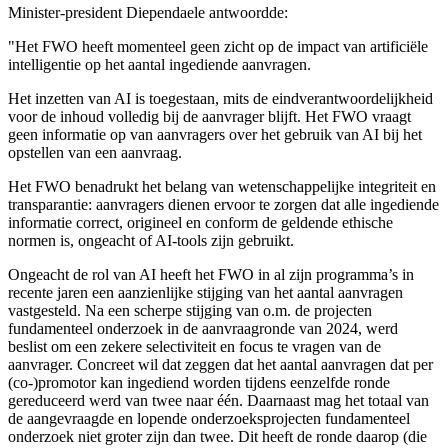
Minister-president Diependaele antwoordde:
"Het FWO heeft momenteel geen zicht op de impact van artificiële
intelligentie op het aantal ingediende aanvragen.
Het inzetten van AI is toegestaan, mits de eindverantwoordelijkheid
voor de inhoud volledig bij de aanvrager blijft. Het FWO vraagt
geen informatie op van aanvragers over het gebruik van AI bij het
opstellen van een aanvraag.
Het FWO benadrukt het belang van wetenschappelijke integriteit en
transparantie: aanvragers dienen ervoor te zorgen dat alle ingediende
informatie correct, origineel en conform de geldende ethische
normen is, ongeacht of AI-tools zijn gebruikt.
Ongeacht de rol van AI heeft het FWO in al zijn programma’s in
recente jaren een aanzienlijke stijging van het aantal aanvragen
vastgesteld. Na een scherpe stijging van o.m. de projecten
fundamenteel onderzoek in de aanvraagronde van 2024, werd
beslist om een zekere selectiviteit en focus te vragen van de
aanvrager. Concreet wil dat zeggen dat het aantal aanvragen dat per
(co-)promotor kan ingediend worden tijdens eenzelfde ronde
gereduceerd werd van twee naar één. Daarnaast mag het totaal van
de aangevraagde en lopende onderzoeksprojecten fundamenteel
onderzoek niet groter zijn dan twee. Dit heeft de ronde daarop (die