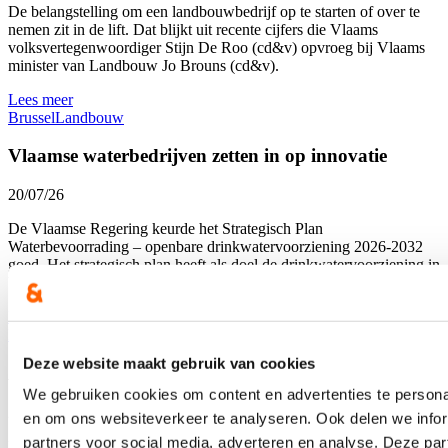
De belangstelling om een landbouwbedrijf op te starten of over te
nemen zit in de lift. Dat blijkt uit recente cijfers die Vlaams
volksvertegenwoordiger Stijn De Roo (cd&v) opvroeg bij Vlaams
minister van Landbouw Jo Brouns (cd&v).
Lees meer
Brussel
Landbouw
Vlaamse waterbedrijven zetten in op innovatie
20/07/26
De Vlaamse Regering keurde het Strategisch Plan
Waterbevoorrading – openbare drinkwatervoorziening 2026-2032
goed. Het strategisch plan heeft als doel de drinkwatervoorziening in
Vlaanderen te versterken en toekomstgericht te organiseren.
Lees meer
Brussel
Innovatie
PFAS
Water
Deze website maakt gebruik van cookies
Alle nieuwe bussen van De Lijn krijgen telcamera's
We gebruiken cookies om content en advertenties te personal
20/07/26
en om ons websiteverkeer te analyseren. Ook delen we infor
partners voor social media, adverteren en analyse. Deze p
De Lijn maakt voor reizigerstellingen gebruik van telcamera's op