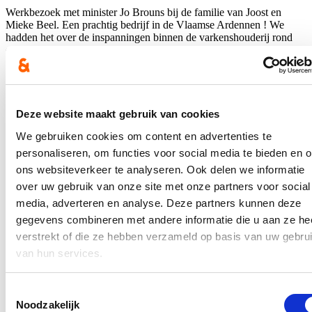
Werkbezoek met minister Jo Brouns bij de familie van Joost en
Mieke Beel. Een prachtig bedrijf in de Vlaamse Ardennen ! We
hadden het over de inspanningen binnen de varkenshouderij rond
energie, water, stikstof, prijsvorming,...
Deze website maakt gebruik van cookies
We gebruiken cookies om content en advertenties te
personaliseren, om functies voor social media te bieden en 
ons websiteverkeer te analyseren. Ook delen we informatie
over uw gebruik van onze site met onze partners voor social
Nieuws
media, adverteren en analyse. Deze partners kunnen deze
gegevens combineren met andere informatie die u aan ze he
Interesse in landbouw neemt toe: meer deelnemers
verstrekt of die ze hebben verzameld op basis van uw gebru
aan landbouwopleidingen
van hun services.
22/07/26
Toestemmingsselectie
De belangstelling om een landbouwbedrijf op te starten of over te
Noodzakelijk
nemen zit in de lift. Dat blijkt uit recente cijfers die Vlaams