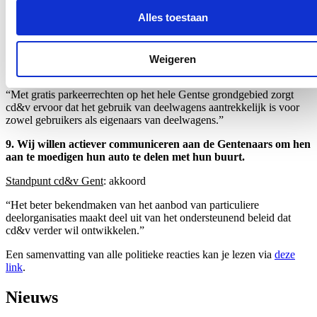
instapkosten, gratis parkeerrechten,…”
Alles toestaan
8. Wij willen een parkeerregime dat mensen stimuleert hun
auto te delen met hun buurt.
Weigeren
Standpunt cd&v Gent
: akkoord
“Met gratis parkeerrechten op het hele Gentse grondgebied zorgt
cd&v ervoor dat het gebruik van deelwagens aantrekkelijk is voor
zowel gebruikers als eigenaars van deelwagens.”
9. Wij willen actiever communiceren aan de Gentenaars om hen
aan te moedigen hun auto te delen met hun buurt.
Standpunt cd&v Gent
: akkoord
“Het beter bekendmaken van het aanbod van particuliere
deelorganisaties maakt deel uit van het ondersteunend beleid dat
cd&v verder wil ontwikkelen.”
Een samenvatting van alle politieke reacties kan je lezen via
deze
link
.
Nieuws