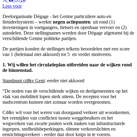
Lees voor
Deelorganisatie Dégage - het Gentse particuliere auto-en
fietsdeelsysteem – werkte
negen actiepunten
uit rond (1)
investeringen in voetgangers, fietsers en openbaar vervoer en (2)
autodelen. Deze stellingnames werden door Dégage afgetoetst bij de
verschillende Gentse politieke partijen.
De partijen konden de stellingen telkens beoordelen met een score
van 1 (helemaal niet akkoord) tot 5 en verder motiveren.
1. Wij willen het circulatieplan uitbreiden naar de wijken rond
de binnenstad.
Standpunt cd&v Gent
: eerder niet akkoord
“De noden van de verschillende wijken en deelgemeenten op het
vlak van mobiliteit lopen sterk uiteen. De recepten voor het
stadscentrum kunnen niet zomaar worden overgenomen.
Cd&v wil voor het weren van doorgaand verkeer uit woonkernen,
het vermijden van conflicten tussen weggebruikers en het
wegwerken van zwarte punten werk maken van infrastructurele
ingrepen, snelheidsbeperkingen, slimme verkeerslichten en
eenrichtingsverkeer - eerder dan door knips in te voeren.