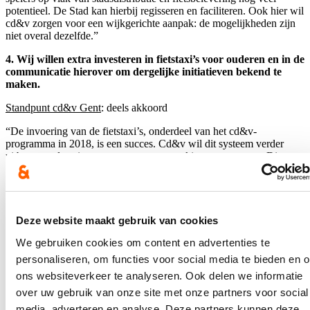
potentieel. De Stad kan hierbij regisseren en faciliteren. Ook hier wil
cd&v zorgen voor een wijkgerichte aanpak: de mogelijkheden zijn
niet overal dezelfde.”
4. Wij willen extra investeren in fietstaxi’s voor ouderen en in de
communicatie hierover om dergelijke initiatieven bekend te
maken.
Standpunt cd&v Gent
: deels akkoord
“De invoering van de fietstaxi’s, onderdeel van het cd&v-
programma in 2018, is een succes. Cd&v wil dit systeem verder
uitbouwen door in te zetten op samenwerking met partners. Dit
vergt een overkoepelende aanpak, en niet noodzakelijk een extra
financiële tussenkomst vanuit de Stad.“
5. Wij wensen de openbare ruimte in te richten op maat van
voetgangers, fietsen en openbaar vervoer met de kwetsbare
Deze website maakt gebruik van cookies
burger als toetssteen.
We gebruiken cookies om content en advertenties te
Standpunt cd&v Gent
: deels akkoord
personaliseren, om functies voor social media te bieden en 
ons websiteverkeer te analyseren. Ook delen we informatie
“Cd&v wil een inhaaloperatie opstarten om te komen tot een
kwalitatievere infrastructuur voor voetgangers. Veel mensen
over uw gebruik van onze site met onze partners voor social
bewegen zich immers vooral te voet in de stad. Maar ook wie zo
media, adverteren en analyse. Deze partners kunnen deze