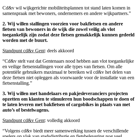
Cd&v wil wijkgerichte mobiliteitsplannen tot stand laten komen in
samenspraak met bewoners, ondernemers en andere wijkpartners.”
2. Wij willen stallingen voorzien voor bakfietsen en andere
fietsen van bewoners in de wijk die zowel veilig als vlot
toegankelijk zijn zodat deze fietsen gemakkelijk kunnen gedeeld
worden met de buurt.
Standpunt cd&v Gent
: deels akkoord
“Cd&v stelt vast dat Gentenaars nood hebben aan vlot toegankelijke
en veilige fietsenstallingen voor alle types van fietsen. Om alle
potentiële gebruikers maximaal te bereiken wil cd&v het delen van
deze fietsen niet opleggen als voorwaarde voor de installatie van een
fietsenstalling.”
3. Wij willen met handelaars en pakjesleveranciers projecten
opzetten om klanten te stimuleren hun boodschappen te doen of
te laten leveren met bakfietsen of cargobikes in plaats van met
auto’s of bestelwagens.
Standpunt cd&v Gent
: volledig akkoord
“Volgens cd&v biedt meer samenwerking tussen de verschillende
spelers op vlak van stadsdistributie en fietsbelevering nog veel