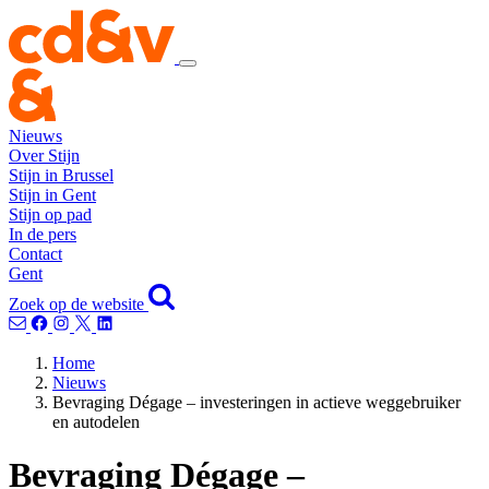
Nieuws
Over Stijn
Stijn in Brussel
Stijn in Gent
Stijn op pad
In de pers
Contact
Gent
Zoek op de website
Home
Nieuws
Bevraging Dégage – investeringen in actieve weggebruiker
en autodelen
Bevraging Dégage –