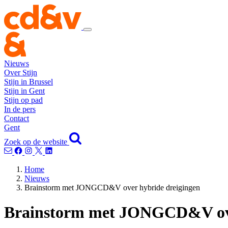
Nieuws
Over Stijn
Stijn in Brussel
Stijn in Gent
Stijn op pad
In de pers
Contact
Gent
Zoek op de website
Home
Nieuws
Brainstorm met JONGCD&V over hybride dreigingen
Brainstorm met JONGCD&V ove