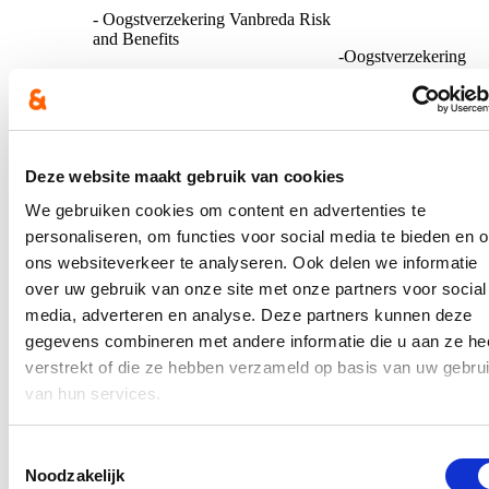
- Oogstverzekering Vanbreda Risk
and Benefits
-Oogstverzekering
0-10%
– Vanbreda Risk
and Benefits
- Brede weersverzekering MS
Amlin Insurance SE
Deze website maakt gebruik van cookies
-Brede
We gebruiken cookies om content en advertenties te
Weersverzekering
- Brede Weersverzekering Agriver
Agriver BA/Brede
personaliseren, om functies voor social media te bieden en 
BA/Brede weersverzekering
weersverzekering
Vlaams Gewest, Brede
ons websiteverkeer te analyseren. Ook delen we informatie
Vlaams Gewest
weersverzekering Vlaams Gewest
over uw gebruik van onze site met onze partners voor social
BFAO U.A.
met alternatieve dekking BFAO
media, adverteren en analyse. Deze partners kunnen deze
U.A.
gegevens combineren met andere informatie die u aan ze he
>10-25%
- Secufarm 6 –
verstrekt of die ze hebben verzameld op basis van uw gebru
Vereinigte Hagel
van hun services.
- Secufarm 6 – Vereinigte Hagel
Toestemmingsselectie
- Brede
- Brede weersverzekering België
Noodzakelijk
weersverzekering
NV Hagelunie