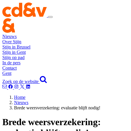
Nieuws
Over Stijn
Stijn in Brussel
Stijn in Gent
Stijn op pad
In de pers
Contact
Gent
Zoek op de website
Home
Nieuws
Brede weersverzekering: evaluatie blijft nodig!
Brede weersverzekering: