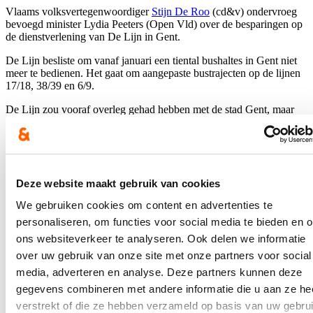
Vlaams volksvertegenwoordiger
Stijn De Roo
(cd&v) ondervroeg
bevoegd minister Lydia Peeters (Open Vld) over de besparingen op
de dienstverlening van De Lijn in Gent.
De Lijn besliste om vanaf januari een tiental bushaltes in Gent niet
meer te bedienen. Het gaat om aangepaste bustrajecten op de lijnen
17/18, 38/39 en 6/9.
De Lijn zou vooraf overleg gehad hebben met de stad Gent, maar
niet tot een vergelijk gekomen zijn. De stad heeft dan ook negatief
gereageerd op de plannen. Onder meer in Drongen worden haltes
van bus 18 geschrapt en wordt het traject 'rechtgetrokken' via de
zeer gevaarlijke Antoon Catriestraat. De weg is in bijzonder slechte
staat en wacht op heraanleg. De breedte van de weg laat niet toe dat
Deze website maakt gebruik van cookies
twee bussen (of brede voertuigen) elkaar kruisen. Door het
schrappen van de halte in de Mariakerksesteenweg is het kerkhof
We gebruiken cookies om content en advertenties te
plots niet meer bereikbaar met het openbaar vervoer.
personaliseren, om functies voor social media te bieden en 
Bovendien waren een aantal inwoners nog niet op de hoogte van de
ons websiteverkeer te analyseren. Ook delen we informatie
besparingsplannen.
over uw gebruik van onze site met onze partners voor social
Ik vroeg de minister om haar plannen aan te passen.
media, adverteren en analyse. Deze partners kunnen deze
gegevens combineren met andere informatie die u aan ze he
Mijn vraag en het antwoord van de minister vindt u
hier
.
verstrekt of die ze hebben verzameld op basis van uw gebru