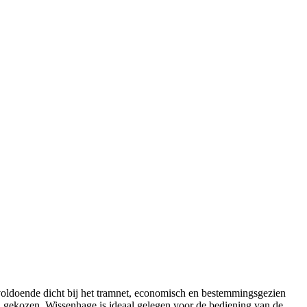
, voldoende dicht bij het tramnet, economisch en bestemmingsgezien
sch gekozen. Wissenhage is ideaal gelegen voor de bediening van de