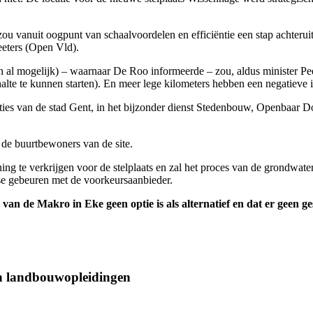
s zou vanuit oogpunt van schaalvoordelen en efficiëntie een stap achte
eeters (Open Vld).
n al mogelijk) – waarnaar De Roo informeerde – zou, aldus minister Peet
alte te kunnen starten). En meer lege kilometers hebben een negatieve i
ties van de stad Gent, in het bijzonder dienst Stedenbouw, Openbaar 
 de buurtbewoners van de site.
ng te verkrijgen voor de stelplaats en zal het proces van de grondwat
se gebeuren met de voorkeursaanbieder.
te van de Makro in Eke geen optie is als alternatief en dat er geen 
an landbouwopleidingen