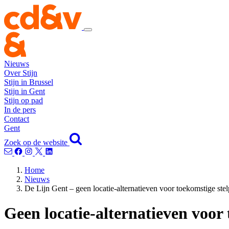
Nieuws
Over Stijn
Stijn in Brussel
Stijn in Gent
Stijn op pad
In de pers
Contact
Gent
Zoek op de website
Home
Nieuws
De Lijn Gent – geen locatie-alternatieven voor toekomstige ste
Geen locatie-alternatieven voor