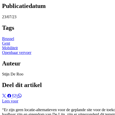
Publicatiedatum
23/07/23
Tags
Brussel
Gent
Mobiliteit
Openbaar vervoer
Auteur
Stijn De Roo
Deel dit artikel
Lees voor
“Er zijn geen locatie-alternatieven voor de geplande site voor de toe
haalbaar zijn en eigendom van De Lijn, zijn er uitgezonderd dit terre