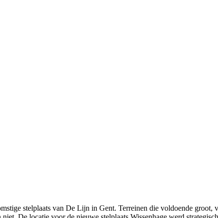
komstige stelplaats van De Lijn in Gent. Terreinen die voldoende groot
in niet. De locatie voor de nieuwe stelplaats Wissenhage werd strategi