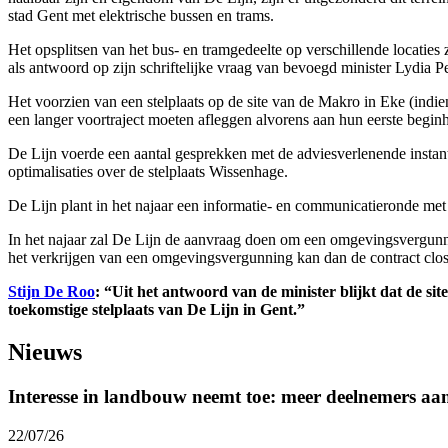
stad Gent met elektrische bussen en trams.
Het opsplitsen van het bus- en tramgedeelte op verschillende locatie
als antwoord op zijn schriftelijke vraag van bevoegd minister Lydia P
Het voorzien van een stelplaats op de site van de Makro in Eke (indie
een langer voortraject moeten afleggen alvorens aan hun eerste beginh
De Lijn voerde een aantal gesprekken met de adviesverlenende instan
optimalisaties over de stelplaats Wissenhage.
De Lijn plant in het najaar een informatie- en communicatieronde met
In het najaar zal De Lijn de aanvraag doen om een omgevingsvergunni
het verkrijgen van een omgevingsvergunning kan dan de contract clo
Stijn De Roo
: “Uit het antwoord van de minister blijkt dat de si
toekomstige stelplaats van De Lijn in Gent.”
Nieuws
Interesse in landbouw neemt toe: meer deelnemers a
22/07/26