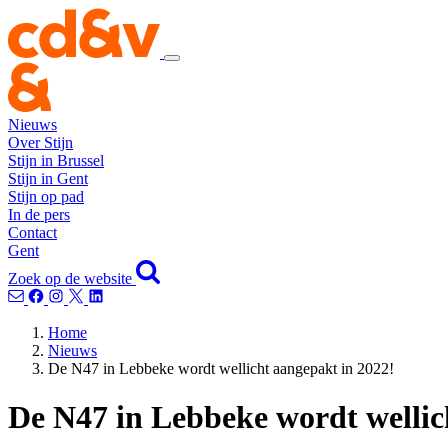
Nieuws
Over Stijn
Stijn in Brussel
Stijn in Gent
Stijn op pad
In de pers
Contact
Gent
Zoek op de website
Home
Nieuws
De N47 in Lebbeke wordt wellicht aangepakt in 2022!
De N47 in Lebbeke wordt wellic