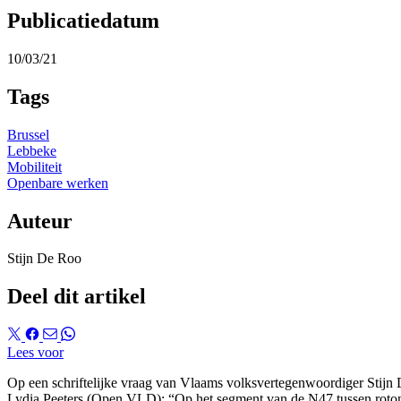
Publicatiedatum
10/03/21
Tags
Brussel
Lebbeke
Mobiliteit
Openbare werken
Auteur
Stijn De Roo
Deel dit artikel
Lees voor
Op een schriftelijke vraag van Vlaams volksvertegenwoordiger Sti
Lydia Peeters (Open VLD): “Op het segment van de N47 tussen rot