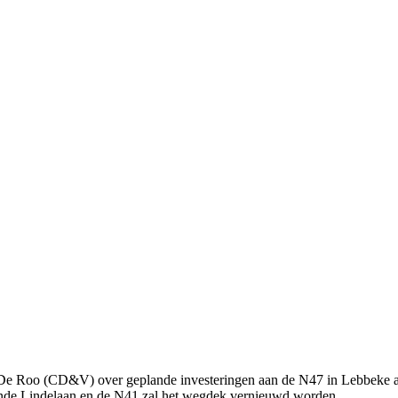
jn De Roo (CD&V) over geplande investeringen aan de N47 in Lebbeke 
onde Lindelaan en de N41 zal het wegdek vernieuwd worden.