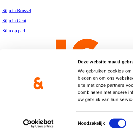
Stijn in Brussel
Stijn in Gent
Stijn op pad
Deze website maakt gebru
We gebruiken cookies om c
bieden en om ons websitev
site met onze partners vo
combineren met andere inf
uw gebruik van hun servic
Copyright © CD&V
Privacyverklaring
|
Cookie verklaring
Toestemmingsselectie
Noodzakelijk
Gemaakt door
Brand Response
met
NationBuilder