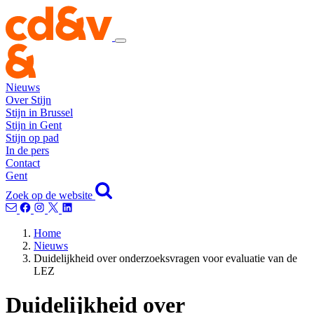
Nieuws
Over Stijn
Stijn in Brussel
Stijn in Gent
Stijn op pad
In de pers
Contact
Gent
Zoek op de website
Home
Nieuws
Duidelijkheid over onderzoeksvragen voor evaluatie van de
LEZ
Duidelijkheid over