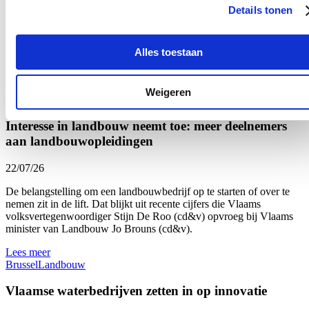
Dus vrij breed, we zorgen ervoor dat het verdere politieke debat kan
Details tonen
gebeuren op basis van feiten, met aandacht voor gezondheid, sociale
rechtvaardigheid en financiële en juridische duidelijkheid. Ik zal u
de nota die is afgeklopt bezorgen."
Alles toestaan
Je kan de vraag van Stijn
hier
herbekijken.
Weigeren
Nieuws
Interesse in landbouw neemt toe: meer deelnemers
aan landbouwopleidingen
22/07/26
De belangstelling om een landbouwbedrijf op te starten of over te
nemen zit in de lift. Dat blijkt uit recente cijfers die Vlaams
volksvertegenwoordiger Stijn De Roo (cd&v) opvroeg bij Vlaams
minister van Landbouw Jo Brouns (cd&v).
Lees meer
Brussel
Landbouw
Vlaamse waterbedrijven zetten in op innovatie