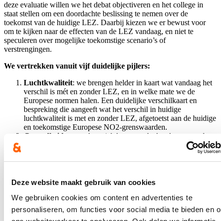
deze evaluatie willen we het debat objectiveren en het college in
staat stellen om een doordachte beslissing te nemen over de
toekomst van de huidige LEZ. Daarbij kiezen we er bewust voor
om te kijken naar de effecten van de LEZ vandaag, en niet te
speculeren over mogelijke toekomstige scenario’s of
verstrengingen.
We vertrekken vanuit vijf duidelijke pijlers:
Luchtkwaliteit
: we brengen helder in kaart wat vandaag het
verschil is mét en zonder LEZ, en in welke mate we de
Europese normen halen. Een duidelijke verschilkaart en
bespreking die aangeeft wat het verschil in huidige
luchtkwaliteit is met en zonder LEZ, afgetoetst aan de huidige
en toekomstige Europese NO2-grenswaarden.
Gezondheid
: we maken zichtbaar wat dat betekent voor de
gezondheid van onze inwoners en welke maatschappelijke
baten daarmee samenhangen. Op niveau van statistische
sector kan de impact van de LEZ op de gezondheid getoond
worden in een scenario met LEZ en een scenario zonder
LEZ. De gezondheidseffecten worden uitgedrukt in aantal
Deze website maakt gebruik van cookies
gewonnen levensjaren en ev. (indien mogelijk) de kostprijs
We gebruiken cookies om content en advertenties te
per jaar.
Sociale impact:
we analyseren wie de effecten draagt, met
personaliseren, om functies voor social media te bieden en 
bijzondere aandacht voor kwetsbare Gentenaars, zodat we dit