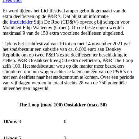
Lees voor
Er werd tijdens het Lichtfestival amper gebruik gemaakt van de
extra deelfietsen op de P&R’s. Dat blijkt uit informatie
die
fractieleider
Stijn De Roo (CD&V) opvroeg bij schepen voor
Mobiliteit Filip Watteeuw (Groen). Op de beste dagen werden
maximaal 9 van de 150 extra voorziene deelfietsen uitgeleend.
Tijdens het Lichtfestival van 10 tot en met 14 november 2021 gaf
het stadsbestuur een subsidie van ca. 6.600 euro aan Donkey
Republic om op twee P&R’s extra deelfietsen ter beschikking te
stellen. P&R Oostakker kreeg 50 extra deelfietsen, P&R The Loop
zelfs 100. Het stadsbestuur wou op die manier meer bezoekers
stimuleren om hun wagen achter te laten aan één van de P&R’s en
met een deelfiets naar het stadscentrum te komen. Over een periode
van vijf dagen werden in totaal slechts 28 van de 750 potentiële
uitleenbeurten ingevuld.
The Loop (max. 100)
Oostakker (max. 50)
10/nov
3
0
11/nov
5
2