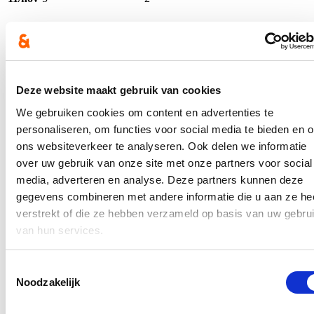
12/nov
4
5
13/nov
9
0
Deze website maakt gebruik van cookies
14/nov
0
0
We gebruiken cookies om content en advertenties te
personaliseren, om functies voor social media te bieden en 
ons websiteverkeer te analyseren. Ook delen we informatie
“Het gebruik van de fietsen staat helaas niet in verhouding tot de
hiervoor ingezette middelen. Mogelijke oorzaken hiervoor zijn de
over uw gebruik van onze site met onze partners voor social
geringe bekendheid van en kennis over het systeem, de slechte
media, adverteren en analyse. Deze partners kunnen deze
zichtbaarheid van de fietsen (vooral op P&R Oostakker) en het
gegevens combineren met andere informatie die u aan ze he
koude en donkere weer tijdens het Lichtfestival.”, aldus de schepen.
verstrekt of die ze hebben verzameld op basis van uw gebru
Vergeleken met de rest van november, lag het gebruik van de
van hun services.
deelfietsen op het hele grondgebied wél significant hoger tijdens het
Lichtfestival. Het fietsdeelsysteem kan daarom volgens de schepen
zeker worden blijven ingezet tijdens toekomstige evenementen.
Toestemmingsselectie
Noodzakelijk
Stijn De Roo
: “De extra deelfietsen op de P&R’s leverden
helaas niet het gewenste resultaat op. Bezoekers van het
lichtfestival waren niet op de hoogte van het systeem, de fietsen