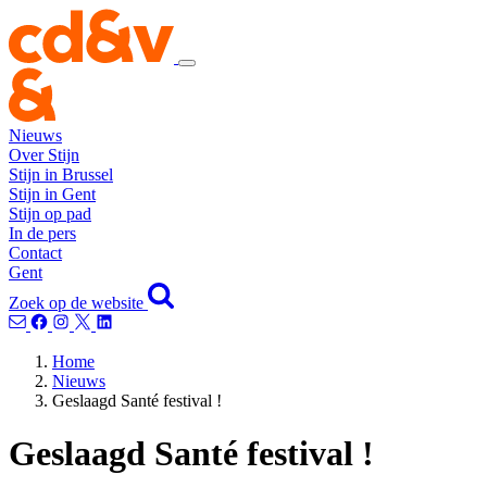
Nieuws
Over Stijn
Stijn in Brussel
Stijn in Gent
Stijn op pad
In de pers
Contact
Gent
Zoek op de website
Home
Nieuws
Geslaagd Santé festival !
Geslaagd Santé festival !