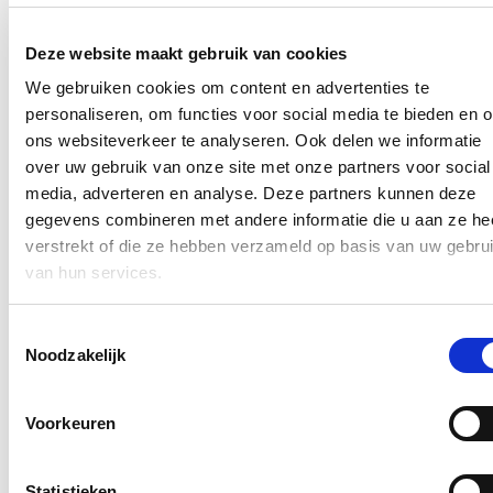
Deze website maakt gebruik van cookies
Nieuws
We gebruiken cookies om content en advertenties te
personaliseren, om functies voor social media te bieden en 
Interesse in landbouw neemt toe: meer deelnemers
ons websiteverkeer te analyseren. Ook delen we informatie
aan landbouwopleidingen
over uw gebruik van onze site met onze partners voor social
22/07/26
media, adverteren en analyse. Deze partners kunnen deze
gegevens combineren met andere informatie die u aan ze he
De belangstelling om een landbouwbedrijf op te starten of over te
verstrekt of die ze hebben verzameld op basis van uw gebru
nemen zit in de lift. Dat blijkt uit recente cijfers die Vlaams
volksvertegenwoordiger Stijn De Roo (cd&v) opvroeg bij Vlaams
van hun services.
minister van Landbouw Jo Brouns (cd&v).
Lees meer
Toestemmingsselectie
Brussel
Landbouw
Noodzakelijk
Vlaamse waterbedrijven zetten in op innovatie
Voorkeuren
20/07/26
De Vlaamse Regering keurde het Strategisch Plan
Waterbevoorrading – openbare drinkwatervoorziening 2026-2032
Statistieken