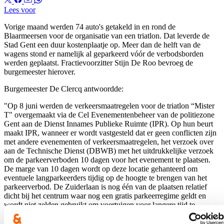
Lees voor
Vorige maand werden 74 auto's getakeld in en rond de
Blaarmeersen voor de organisatie van een triatlon. Dat leverde de
Stad Gent een duur kostenplaatje op. Meer dan de helft van de
wagens stond er namelijk al geparkeerd vóór de verbodsborden
werden geplaatst. Fractievoorzitter Stijn De Roo bevroeg de
burgemeester hierover.
Burgemeester De Clercq antwoordde:
"Op 8 juni werden de verkeersmaatregelen voor de triatlon “Mister
T" overgemaakt via de Cel Evenementenbeheer van de politiezone
Gent aan de Dienst Innames Publieke Ruimte (IPR). Op hun beurt
maakt IPR, wanneer er wordt vastgesteld dat er geen conflicten zijn
met andere evenementen of verkeersmaatregelen, het verzoek over
aan de Technische Dienst (DBWB) met het uitdrukkelijke verzoek
om de parkeerverboden 10 dagen voor het evenement te plaatsen.
De marge van 10 dagen wordt op deze locatie gehanteerd om
eventuele langparkeerders tijdig op de hoogte te brengen van het
parkeerverbod. De Zuiderlaan is nog één van de plaatsen relatief
dicht bij het centrum waar nog een gratis parkeerregime geldt en
wordt niet zelden gebruikt om voertuigen voor langere tijd te
parkeren.