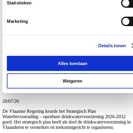
Statistieken
Nieuws
Interesse in landbouw neemt toe: meer deelnemers
Marketing
aan landbouwopleidingen
22/07/26
Details tonen
De belangstelling om een landbouwbedrijf op te starten of over te
nemen zit in de lift. Dat blijkt uit recente cijfers die Vlaams
volksvertegenwoordiger Stijn De Roo (cd&v) opvroeg bij Vlaams
minister van Landbouw Jo Brouns (cd&v).
Alles toestaan
Lees meer
Brussel
Landbouw
Weigeren
Vlaamse waterbedrijven zetten in op innovatie
20/07/26
De Vlaamse Regering keurde het Strategisch Plan
Waterbevoorrading – openbare drinkwatervoorziening 2026-2032
goed. Het strategisch plan heeft als doel de drinkwatervoorziening in
Vlaanderen te versterken en toekomstgericht te organiseren.