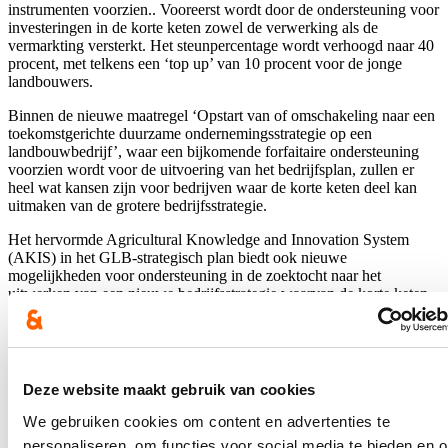
instrumenten voorzien.. Vooreerst wordt door de ondersteuning voor
investeringen in de korte keten zowel de verwerking als de
vermarkting versterkt. Het steunpercentage wordt verhoogd naar 40
procent, met telkens een ‘top up’ van 10 procent voor de jonge
landbouwers.
Binnen de nieuwe maatregel ‘Opstart van of omschakeling naar een
toekomstgerichte duurzame ondernemingsstrategie op een
landbouwbedrijf’, waar een bijkomende forfaitaire ondersteuning
voorzien wordt voor de uitvoering van het bedrijfsplan, zullen er
heel wat kansen zijn voor bedrijven waar de korte keten deel kan
uitmaken van de grotere bedrijfsstrategie.
Het hervormde Agricultural Knowledge and Innovation System
(AKIS) in het GLB-strategisch plan biedt ook nieuwe
mogelijkheden voor ondersteuning in de zoektocht naar het
uitwerken van een nieuwe bedrijfsstrategie waarvan de korte keten
een onderdeel kan zijn. Daarbij wordt meer ingezet op coaching en
op maat gemaakte vorming. Ondersteuning voor specifiek advies
rond de korte keten is ook mogelijk.
De versterkte EIP-maatregel (European innovation partnership) zal
Deze website maakt gebruik van cookies
een luik bevatten met een focus op samenwerking. Hierin kunnen
korteketenlandbouwers kansen grijpen om aan de slag te gaan met
We gebruiken cookies om content en advertenties te
collega’s en met andere spelers om problemen en uitdagingen samen
personaliseren, om functies voor social media te bieden en 