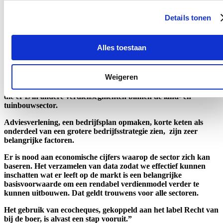
Facebookpagina. Noteer het alvast in jullie agenda: dit jaar zal de
Week van de Korte Keten plaatsvinden tussen 13 en 21 mei.
Details tonen
Stijn De Roo
: “ Vlaanderen telt vandaag een vierduizend
korteketenbedrijven, of land- en tuinbouwbedrijven, die ook
actief zijn in de korte keten. Het aantal neemt nog steeds toe.
Alles toestaan
De resolutie rond de korte keten werd in het Vlaams Parlement
unaniem aangenomen.
Weigeren
De korte keten is onderhevig is aan de volatiliteit van de prijzen
die er is in andere verdiensegmenten binnen de land- en
tuinbouwsector.
Adviesverlening, een bedrijfsplan opmaken, korte keten als
onderdeel van een grotere bedrijfsstrategie zien, zijn zeer
belangrijke factoren.
Er is nood aan economische cijfers waarop de sector zich kan
baseren. Het verzamelen van data zodat we effectief kunnen
inschatten wat er leeft op de markt is een belangrijke
basisvoorwaarde om een rendabel verdienmodel verder te
kunnen uitbouwen. Dat geldt trouwens voor alle sectoren.
Het gebruik van ecocheques, gekoppeld aan het label Recht van
bij de boer, is alvast een stap vooruit.”