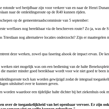
e rotonde wel berijdbaar zijn voor verkeer van en naar de Henri Dunant
slaan naar de omleidingsroute op de R40 kunnen rijden.
gd schepen op de gemeenteraadscommissie van 5 september:
eerste werffases nog bereikbaar via de beschreven route? Zo ja, was de 
 Triestlaan nog alternatieve locaties onderzocht? Zijn er maatregelen 
 omtrent deze werken, zowel qua fasering alsook de impact ervan. De k
 werken niet mogelijk was om een bediening van de halte Beneluxplein (t
p die manier minder goed bereikbaar wordt voor wie niet goed te been i
eidingsroute toch kan worden gewijzigd zodat de integraal toegankeli
agen uitsluitsel over te kunnen geven.
n worden waardoor een tijdelijke halte dichter bij het ziekenhuis ook m
 over de toegankelijkheid van het openbaar vervoer. Er zijn ook v
baar vervoer vlot en veilig kunnen gebruiken."