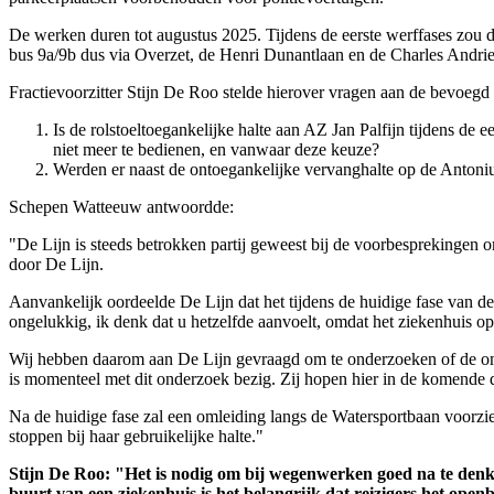
De werken duren tot augustus 2025. Tijdens de eerste werffases zou d
bus 9a/9b dus via Overzet, de Henri Dunantlaan en de Charles Andrie
Fractievoorzitter Stijn De Roo stelde hierover vragen aan de bevoe
Is de rolstoeltoegankelijke halte aan AZ Jan Palfijn tijdens de 
niet meer te bedienen, en vanwaar deze keuze?
Werden er naast de ontoegankelijke vervanghalte op de Antonius
Schepen Watteeuw antwoordde:
"
De Lijn is steeds betrokken partij geweest bij de voorbesprekingen
door De Lijn.
Aanvankelijk oordeelde De Lijn dat het tijdens de huidige fase van de
ongelukkig, ik denk dat u hetzelfde aanvoelt, omdat het ziekenhuis o
Wij hebben daarom aan De Lijn gevraagd om te onderzoeken of de oml
is momenteel met dit onderzoek bezig. Zij hopen hier in de komende d
Na de huidige fase zal een omleiding langs de Watersportbaan voorzie
stoppen bij haar gebruikelijke halte."
Stijn De Roo: "Het is nodig om bij wegenwerken goed na te denken
buurt van een ziekenhuis is het belangrijk dat reizigers het open