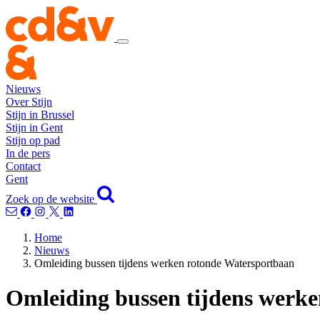
Nieuws
Over Stijn
Stijn in Brussel
Stijn in Gent
Stijn op pad
In de pers
Contact
Gent
Zoek op de website
Home
Nieuws
Omleiding bussen tijdens werken rotonde Watersportbaan
Omleiding bussen tijdens werk