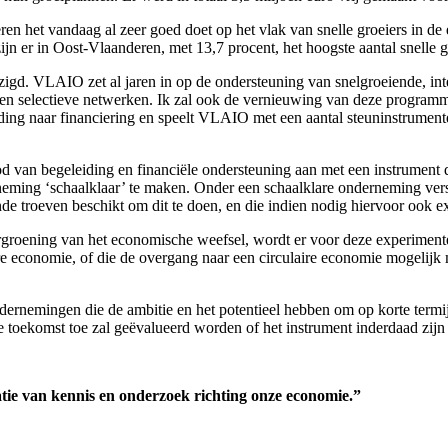
ren het vandaag al zeer goed doet op het vlak van snelle groeiers in de
n er in Oost-Vlaanderen, met 13,7 procent, het hoogste aantal snelle 
jzigd. VLAIO zet al jaren in op de ondersteuning van snelgroeiende, in
 selectieve netwerken. Ik zal ook de vernieuwing van deze programma
ng naar financiering en speelt VLAIO met een aantal steuninstrumente
d van begeleiding en financiële ondersteuning aan met een instrument 
neming ‘schaalklaar’ te maken. Onder een schaalklare onderneming ver
nde troeven beschikt om dit te doen, en die indien nodig hiervoor ook e
e vergroening van het economische weefsel, wordt er voor deze experim
ere economie, of die de overgang naar een circulaire economie mogelijk
rnemingen die de ambitie en het potentieel hebben om op korte termijn
de toekomst toe zal geëvalueerd worden of het instrument inderdaad zijn 
atie van kennis en onderzoek richting onze economie.”