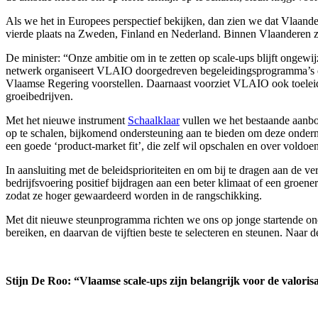
Als we het in Europees perspectief bekijken, dan zien we dat Vlaande
vierde plaats na Zweden, Finland en Nederland. Binnen Vlaanderen zij
De minister: “Onze ambitie om in te zetten op scale-ups blijft ongewi
netwerk organiseert VLAIO doorgedreven begeleidingsprogramma’s en
Vlaamse Regering voorstellen. Daarnaast voorziet VLAIO ook toeleidi
groeibedrijven.
Met het nieuwe instrument
Schaalklaar
vullen we het bestaande aanbo
op te schalen, bijkomend ondersteuning aan te bieden om deze onder
een goede ‘product-market fit’, die zelf wil opschalen en over voldoe
In aansluiting met de beleidsprioriteiten en om bij te dragen aan d
bedrijfsvoering positief bijdragen aan een beter klimaat of een groen
zodat ze hoger gewaardeerd worden in de rangschikking.
Met dit nieuwe steunprogramma richten we ons op jonge startende onde
bereiken, en daarvan de vijftien beste te selecteren en steunen. Naar 
Stijn De Roo: “Vlaamse scale-ups zijn belangrijk voor de valoris