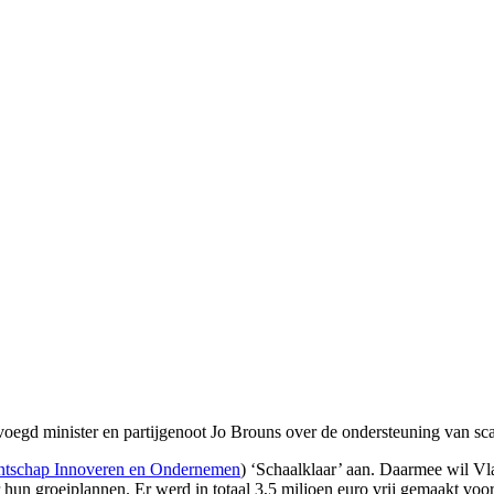
gd minister en partijgenoot Jo Brouns over de ondersteuning van sca
tschap Innoveren en Ondernemen
) ‘Schaalklaar’ aan. Daarmee wil Vla
 hun groeiplannen. Er werd in totaal 3,5 miljoen euro vrij gemaakt voor 