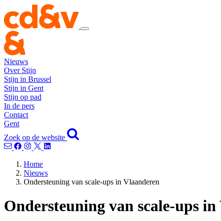
Nieuws
Over Stijn
Stijn in Brussel
Stijn in Gent
Stijn op pad
In de pers
Contact
Gent
Zoek op de website
Home
Nieuws
Ondersteuning van scale-ups in Vlaanderen
Ondersteuning van scale-ups in