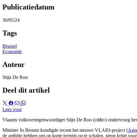
Publicatiedatum
30/05/24
Tags
Brussel
Economie
Auteur
Stijn De Roo
Deel dit artikel
Lees voor
Vlaams volksvertegenwoordiger Stijn De Roo (cd&v) ondervroeg bevoe
Minister Jo Brouns kondigde recent het nieuwe VLAIO-project (
Agen
de ambitie hebben om op korte termijn op te schalen, steun krijgt voor