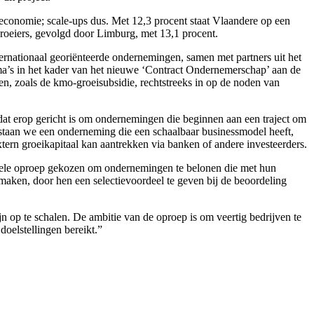
 economie; scale-ups dus. Met 12,3 procent staat Vlaandere op een
groeiers, gevolgd door Limburg, met 13,1 procent.
ternationaal georiënteerde ondernemingen, samen met partners uit het
’s in het kader van het nieuwe ‘Contract Ondernemerschap’ aan de
n, zoals de kmo-groeisubsidie, rechtstreeks in op de noden van
dat erop gericht is om ondernemingen die beginnen aan een traject om
staan we een onderneming die een schaalbaar businessmodel heeft,
xtern groeikapitaal kan aantrekken via banken of andere investeerders.
entele oproep gekozen om ondernemingen te belonen die met hun
 maken, door hen een selectievoordeel te geven bij de beoordeling
 op te schalen. De ambitie van de oproep is om veertig bedrijven te
doelstellingen bereikt.”