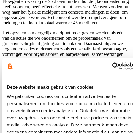
Flowgent en waarbij de Stad Gent in de inhoudelijke ondersteuning
heeft voorzien, heeft effectief zijn nut bewezen. Mensen vonden hun
weg naar het fysieke meldpunt om concrete meldingen te doen, om
opgevangen te worden. Het concept werkte drempelverlagend om
meldingen te doen. In totaal waren er 45 meldingen.
Het opzetten van dergelijk meldpunt moet gezien worden als één
van de acties die we ondernemen om de problematiek van
grensoverschrijdend gedrag aan te pakken. Daarnaast blijven we
nog andere acties ondernemen zoals een sensibiliseringscampagne,
vormingen voor organisatoren en barpersoneel, samenwerkingen
met partners zoals het Rode Kruis, toiletmedewerkers, vrijwilligers,
stewards,…, samenwerkingsafspraken met andere belanghebbenden
zoals politie, zorgcentrum na seksueel geweld.
De organisatie en coördinatie van dit meldpunt werd vorig jaar en
zal ook in 2023 opgenomen worden door de Dienst Preventie voor
Deze website maakt gebruik van cookies
Veiligheid. De coördinator van de taskforce seksueel
We gebruiken cookies om content en advertenties te
grensoverschrijdend gedrag en de horecacoach zijn hierbij de
sleutelfiguren.
personaliseren, om functies voor social media te bieden en 
ons websiteverkeer te analyseren. Ook delen we informatie
Momenteel onderzoekt de werkgroep Nightlife, onderdeel van de
taskforce Seksueel Grensoverschrijdend Gedrag ( SGG), de
over uw gebruik van onze site met onze partners voor social
precieze locatie en de inrichting van dit meldpunt. We voorzien dit
media, adverteren en analyse. Deze partners kunnen deze
jaar bijkomend ook psychologische ondersteuning voor de
gegevens combineren met andere informatie die u aan ze he