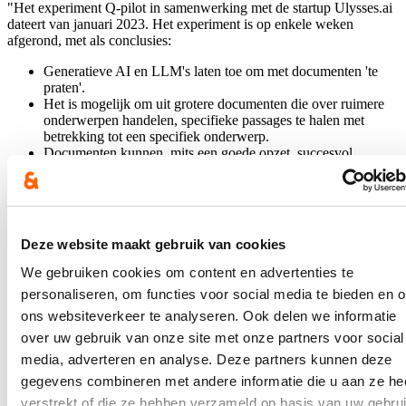
"Het experiment Q-pilot in samenwerking met de startup Ulysses.ai
dateert van januari 2023. Het experiment is op enkele weken
afgerond, met als conclusies:
Generatieve AI en LLM's laten toe om met documenten 'te
praten'.
Het is mogelijk om uit grotere documenten die over ruimere
onderwerpen handelen, specifieke passages te halen met
betrekking tot een specifiek onderwerp.
Documenten kunnen, mits een goede opzet, succesvol
samengevat worden
Een combinatie van klassieke indexering van documenten en
AI geeft de beste, snelste en meest gerichte resultaten.
Het experiment Q-pilot was een Proof-of-technology project, kort na
Deze website maakt gebruik van cookies
het opkomen van de eerste versie van ChatGPT aangeboden door
OpenAI. Het doel van het experiment was om te bekijken wat de
We gebruiken cookies om content en advertenties te
waarde was van een LLM bij het doorzoekbaar maken van grote
personaliseren, om functies voor social media te bieden en 
hoeveelheden documenten. De use case rond het voorbereiden van
antwoorden op parlementaire vragen werd naar voren geschoven
ons websiteverkeer te analyseren. Ook delen we informatie
gezien verwacht werd dat vooral daar snel efficiëntiewinsten zouden
over uw gebruik van onze site met onze partners voor social
kunnen worden gerealiseerd.
media, adverteren en analyse. Deze partners kunnen deze
Het experiment wou een antwoord krijgen op volgende vragen:
gegevens combineren met andere informatie die u aan ze he
verstrekt of die ze hebben verzameld op basis van uw gebru