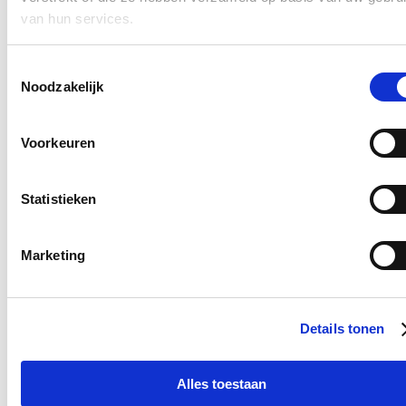
Zijn LLM's een waardevol alternatief voor de klassieke
van hun services.
geïndexeerde manier om documenten te doorzoeken?
Kunnen we een samenvatting maken van relevante eerdere,
gelijkaardige antwoorden bij een parlementaire vraag?
Kunnen we vanuit deze samenvatting verwijzingen leggen
Toestemmingsselectie
naar het oorspronkelijke document?
Noodzakelijk
Voor het experiment werd gebruik gemaakt van de publieke
API van de databank van parlementaire vragen. De scope van
het experiment was echter zeer kleinschalig. Het experiment
Voorkeuren
werkte alleen voor vragen over de 'Chinese wolhandkrab',
een invasieve exotische krabbensoort die verstorend is voor
de ecosystemen binnen onze waterlopen.
Statistieken
Hoewel het experiment succesvol was in het aantonen van het
potentieel van de technologie (LLM), bleek dat de technologie eind
2023 nog niet op punt stond om onmiddellijk operationeel ingezet te
Marketing
worden binnen de Vlaamse overheidscontext. Ook moeten het
datamanagement en de manier van werken hierop aangepast
worden. De vele mogelijkheden van AI worden intussen wel verder
onderzocht binnen de administraties in samenwerking met het AI
Expertisecentrum van Digitaal Vlaanderen."
Details tonen
Nieuws
Alles toestaan
Interesse in landbouw neemt toe: meer deelnemers