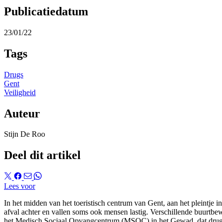
Publicatiedatum
23/01/22
Tags
Drugs
Gent
Veiligheid
Auteur
Stijn De Roo
Deel dit artikel
Lees voor
In het midden van het toeristisch centrum van Gent, aan het pleintje i
afval achter en vallen soms ook mensen lastig. Verschillende buurtbe
het Medisch Sociaal Opvangcentrum (MSOC) in het Gewad, dat drugsg