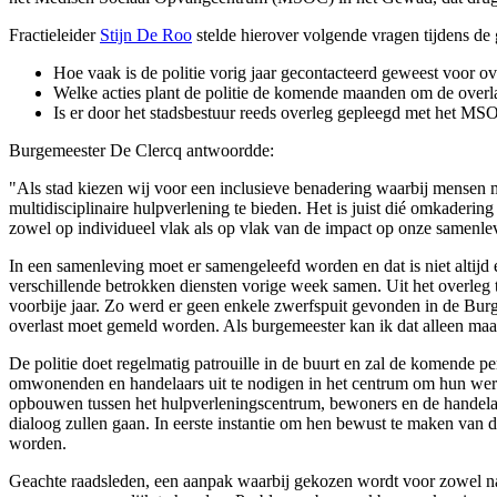
Fractieleider
Stijn De Roo
stelde hierover volgende vragen tijdens d
Hoe vaak is de politie vorig jaar gecontacteerd geweest voor o
Welke acties plant de politie de komende maanden om de overla
Is er door het stadsbestuur reeds overleg gepleegd met het M
Burgemeester De Clercq antwoordde:
"Als stad kiezen wij voor een inclusieve benadering waarbij mensen
multidisciplinaire hulpverlening te bieden. Het is juist dié omkader
zowel op individueel vlak als op vlak van de impact op onze samenlev
In een samenleving moet er samengeleefd worden en dat is niet altij
verschillende betrokken diensten vorige week samen. Uit het overleg t
voorbije jaar. Zo werd er geen enkele zwerfspuit gevonden in de Burgs
overlast moet gemeld worden. Als burgemeester kan ik dat alleen ma
De politie doet regelmatig patrouille in de buurt en zal de komende p
omwonenden en handelaars uit te nodigen in het centrum om hun werk
opbouwen tussen het hulpverleningscentrum, bewoners en de handela
dialoog zullen gaan. In eerste instantie om hen bewust te maken van
worden.
Geachte raadsleden, een aanpak waarbij gekozen wordt voor zowel nabij