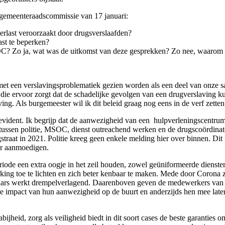
e gemeenteraadscommissie van 17 januari:
verlast veroorzaakt door drugsverslaafden?
st te beperken?
SOC? Zo ja, wat was de uitkomst van deze gesprekken? Zo nee, waarom 
 met een verslavingsproblematiek gezien worden als een deel van onze 
ing die ervoor zorgt dat de schadelijke gevolgen van een drugverslavi
ing. Als burgemeester wil ik dit beleid graag nog eens in de verf zette
d evident. Ik begrijp dat de aanwezigheid van een hulpverleningscent
ussen politie, MSOC, dienst outreachend werken en de drugscoördinator 
traat in 2021. Politie kreeg geen enkele melding hier over binnen. Dit 
ar aanmoedigen.
eriode een extra oogje in het zeil houden, zowel geüniformeerde dienst
ing toe te lichten en zich beter kenbaar te maken. Mede door Corona 
ars werkt drempelverlagend. Daarenboven geven de medewerkers van o
 de impact van hun aanwezigheid op de buurt en anderzijds hen mee lat
heid, zorg als veiligheid biedt in dit soort cases de beste garanties o