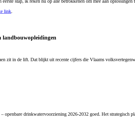
eerste stap, ik reken nu op alle betrokkenen om mee aan oplossingen 
e link
.
an landbouwopleidingen
en zit in de lift. Dat blijkt uit recente cijfers die Vlaams volksverte
– openbare drinkwatervoorziening 2026-2032 goed. Het strategisch plan