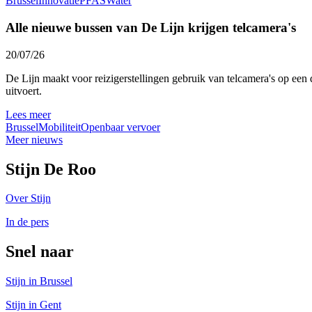
Brussel
Innovatie
PFAS
Water
Alle nieuwe bussen van De Lijn krijgen telcamera's
20/07/26
De Lijn maakt voor reizigerstellingen gebruik van telcamera's op een 
uitvoert.
Lees meer
Brussel
Mobiliteit
Openbaar vervoer
Meer nieuws
Stijn De Roo
Over Stijn
In de pers
Snel naar
Stijn in Brussel
Stijn in Gent