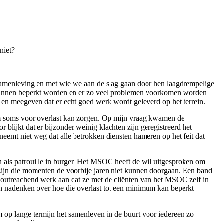
niet?
samenleving en met wie we aan de slag gaan door hen laagdrempelige
ng kunnen beperkt worden en er zo veel problemen voorkomen worden
n en meegeven dat er echt goed werk wordt geleverd op het terrein.
rum soms voor overlast kan zorgen. Op mijn vraag kwamen de
blijkt dat er bijzonder weinig klachten zijn geregistreerd het
neemt niet weg dat alle betrokken diensten hameren op het feit dat
en als patrouille in burger. Het MSOC heeft de wil uitgesproken om
zijn die momenten de voorbije jaren niet kunnen doorgaan. Een band
utreachend werk aan dat ze met de cliënten van het MSOC zelf in
en nadenken over hoe die overlast tot een minimum kan beperkt
m op lange termijn het samenleven in de buurt voor iedereen zo