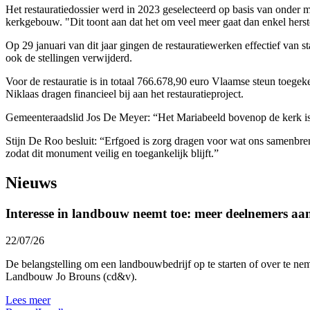
Het restauratiedossier werd in 2023 geselecteerd op basis van onder m
kerkgebouw. "Dit toont aan dat het om veel meer gaat dan enkel hers
Op 29 januari van dit jaar gingen de restauratiewerken effectief van
ook de stellingen verwijderd.
Voor de restauratie is in totaal 766.678,90 euro Vlaamse steun toege
Niklaas dragen financieel bij aan het restauratieproject.
Gemeenteraadslid Jos De Meyer: “Het Mariabeeld bovenop de kerk is sky
Stijn De Roo besluit: “Erfgoed is zorg dragen voor wat ons samenbren
zodat dit monument veilig en toegankelijk blijft.”
Nieuws
Interesse in landbouw neemt toe: meer deelnemers a
22/07/26
De belangstelling om een landbouwbedrijf op te starten of over te nem
Landbouw Jo Brouns (cd&v).
Lees meer