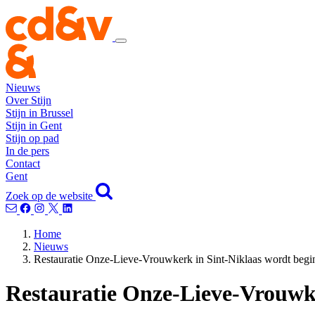
Nieuws
Over Stijn
Stijn in Brussel
Stijn in Gent
Stijn op pad
In de pers
Contact
Gent
Zoek op de website
Home
Nieuws
Restauratie Onze-Lieve-Vrouwkerk in Sint-Niklaas wordt begi
Restauratie Onze-Lieve-Vrouwke