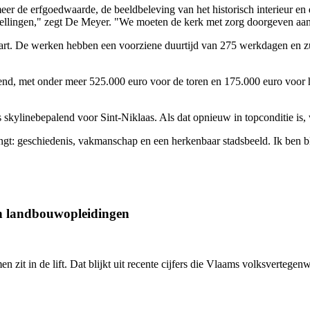
eer de erfgoedwaarde, de beeldbeleving van het historisch interieur en
tellingen," zegt De Meyer. "We moeten de kerk met zorg doorgeven aan
 start. De werken hebben een voorziene duurtijd van 275 werkdagen en 
kend, met onder meer 525.000 euro voor de toren en 175.000 euro voor 
linebepalend voor Sint-Niklaas. Als dat opnieuw in topconditie is, wint
gt: geschiedenis, vakmanschap en een herkenbaar stadsbeeld. Ik ben bl
an landbouwopleidingen
en zit in de lift. Dat blijkt uit recente cijfers die Vlaams volksverte