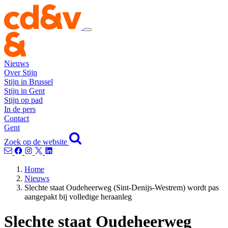
Nieuws
Over Stijn
Stijn in Brussel
Stijn in Gent
Stijn op pad
In de pers
Contact
Gent
Zoek op de website
Home
Nieuws
Slechte staat Oudeheerweg (Sint-Denijs-Westrem) wordt pas
aangepakt bij volledige heraanleg
Slechte staat Oudeheerweg