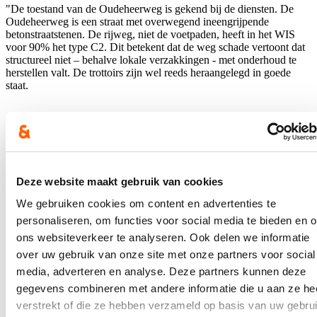
"De toestand van de Oudeheerweg is gekend bij de diensten. De
Oudeheerweg is een straat met overwegend ineengrijpende
betonstraatstenen. De rijweg, niet de voetpaden, heeft in het WIS
voor 90% het type C2. Dit betekent dat de weg schade vertoont dat
structureel niet – behalve lokale verzakkingen - met onderhoud te
herstellen valt. De trottoirs zijn wel reeds heraangelegd in goede
staat.
Deze website maakt gebruik van cookies
We gebruiken cookies om content en advertenties te
Het Mobiliteitsbedrijf deelt ons mee dat er meerder problemen zijn
personaliseren, om functies voor social media te bieden en 
die bij een heraanleg aangepakt moeten worden. De problemen
ons websiteverkeer te analyseren. Ook delen we informatie
betreffen niet enkel het doorgaand zwaar verkeer, maar ook de
over uw gebruik van onze site met onze partners voor social
hoeveelheid doorgaand verkeer en de snelheid. Ook de
verkeersveiligheid voor de actieve weggebruikers is niet voldoende
media, adverteren en analyse. Deze partners kunnen deze
in deze straat. Omwille van bovenstaande redenen werd de
gegevens combineren met andere informatie die u aan ze he
Oudeheerweg geïdentificeerd als hoofdknelpunt binnen het
verstrekt of die ze hebben verzameld op basis van uw gebru
wijkmobiliteitsplan.