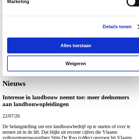
Marketing
basis van feiten en wetenschappelijke analyse verder uitvoeren."
Conclusie Stijn De Roo
"Het onderzoek moet er snel komen, we kunnen niet langer
Details tonen
wachten. We hebben acties nodig op alle niveaus, we kunnen niet
alles zelf vanuit Vlaanderen, maar we hebben wel een aantal
belangrijke tools. Denk aan het aanreiken van handvaten of
Alles toestaan
algoritmewijsheid. Ik hoop dat u verder aan de slag wil met de
aanbevelingen uit onze conceptnota. Het is een zeer kwetsbare
doelgroep die we niet zomaar voor de leeuwen mogen gooien."
Weigeren
Bekijk de volledige tussenkomst hier.
Nieuws
Interesse in landbouw neemt toe: meer deelnemers
aan landbouwopleidingen
22/07/26
De belangstelling om een landbouwbedrijf op te starten of over te
nemen zit in de lift. Dat blijkt uit recente cijfers die Vlaams
volksvertegenwoordiger Stijn De Roo (cd&v) opvroeg bij Vlaams