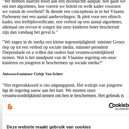
"We hebben daarom nood aan een doordachte aanpak: hoe gaan we
om met algoritmes, hoe voeren we beleid en welk kader voorzien
we vanuit de overheid? Ik diende een conceptnota in in het Vlaams
Parlement met een aantal aanbevelingen. Ik pleit voor een ethisch
kader, een leeftijdsverificatie, een verbod op een aantal algoritmes,
allemaal om ervoor te zorgen dat onze kinderen beter beschermd
zijn dan vandaag het geval is."
"We zagen in de media een kleine tegenstrijdigheid: minister Genez
riep op tot een verbod op sociale media, minister-president
Diependaele en u willen dat ouders hun verantwoordelijkheid
nemen. Wat is het standpunt van de Vlaamse regering om onze
kinderen en jongeren te beschermen op sociale media?"
Antwoord minister Cieltje Van Achter
"Het regeerakkoord is ons uitgangspunt. Het welzijn van jongeren
ligt de regering nauw aan het hart. We moeten onze
verantwoordelijkheid nemen om hen te beschermen. Het gebruik is
toegenomen en dit heeft een invloed op het dagelijks leven van
jongeren en kinderen, zowel negatief als positief. Ook psychiaters
zeggen dit, dus een verbod is denk ik niet aan de orde. Kunnen we
als overheid alles oplossen? We hebben ook ouderlijke
verantwoordelijkheid. We kunnen hen wel handvaten geven om hen
te begeleiden in algoritmewijsheid."
Deze website maakt gebruik van cookies