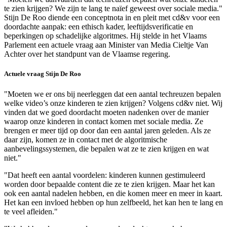
te zien krijgen? We zijn te lang te naïef geweest over sociale media."
Stijn De Roo diende een conceptnota in en pleit met cd&v voor een
doordachte aanpak: een ethisch kader, leeftijdsverificatie en
beperkingen op schadelijke algoritmes. Hij stelde in het Vlaams
Parlement een actuele vraag aan Minister van Media Cieltje Van
Achter over het standpunt van de Vlaamse regering.
Actuele vraag Stijn De Roo
"Moeten we er ons bij neerleggen dat een aantal techreuzen bepalen
welke video’s onze kinderen te zien krijgen? Volgens cd&v niet. Wij
vinden dat we goed doordacht moeten nadenken over de manier
waarop onze kinderen in contact komen met sociale media. Ze
brengen er meer tijd op door dan een aantal jaren geleden. Als ze
daar zijn, komen ze in contact met de algoritmische
aanbevelingssystemen, die bepalen wat ze te zien krijgen en wat
niet."
"Dat heeft een aantal voordelen: kinderen kunnen gestimuleerd
worden door bepaalde content die ze te zien krijgen. Maar het kan
ook een aantal nadelen hebben, en die komen meer en meer in kaart.
Het kan een invloed hebben op hun zelfbeeld, het kan hen te lang en
te veel afleiden."