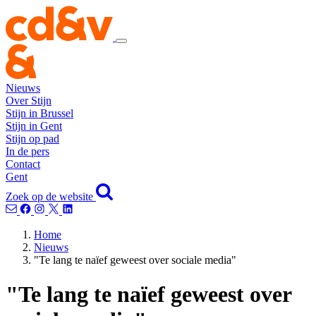
Nieuws
Over Stijn
Stijn in Brussel
Stijn in Gent
Stijn op pad
In de pers
Contact
Gent
Zoek op de website
Home
Nieuws
"Te lang te naïef geweest over sociale media"
"Te lang te naïef geweest over