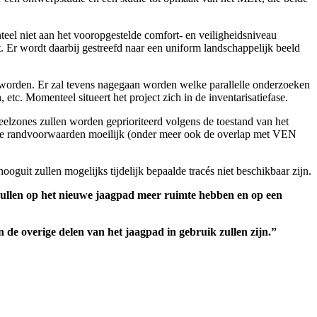
eel niet aan het vooropgestelde comfort- en veiligheidsniveau
Er wordt daarbij gestreefd naar een uniform landschappelijk beeld
 worden. Er zal tevens nagegaan worden welke parallelle onderzoeken
c. Momenteel situeert het project zich in de inventarisatiefase.
deelzones zullen worden geprioriteerd volgens de toestand van het
sche randvoorwaarden moeilijk (onder meer ook de overlap met VEN
guit zullen mogelijks tijdelijk bepaalde tracés niet beschikbaar zijn.
 zullen op het nieuwe jaagpad meer ruimte hebben en op een
en de overige delen van het jaagpad in gebruik zullen zijn.”