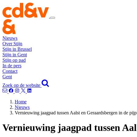
Nieuws
Over Stijn
Stijn in Brussel
Stijn in Gent
Stijn op pad
In de pers
Contact
Gent
Zoek op de website
Home
Nieuws
Vernieuwing jaagpad tussen Aalst en Geraardsbergen in de pijpl
Vernieuwing jaagpad tussen Aals