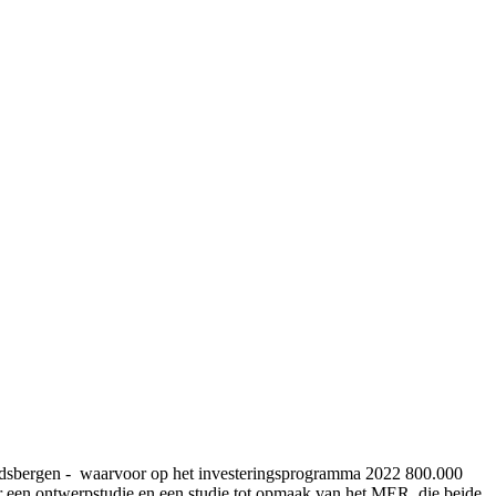
ardsbergen - waarvoor op het investeringsprogramma 2022 800.000
r een ontwerpstudie en een studie tot opmaak van het MER, die beide