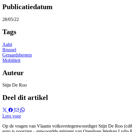
Publicatiedatum
28/05/22
Tags
Aalst
Brussel
Geraardsbergen
Mobiliteit
Auteur
Stijn De Roo
Deel dit artikel
Lees voor
Op de vragen van Vlaams volksvertegenwoordiger Stijn De Roo (cd&v
euro is voorzien - antwoordde minister van Openbare Werken Lydia P