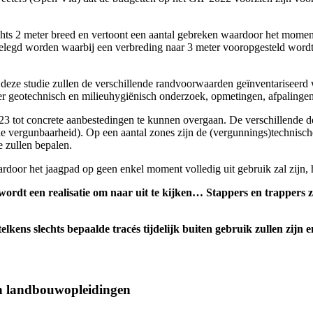
hts 2 meter breed en vertoont een aantal gebreken waardoor het moment
legd worden waarbij een verbreding naar 3 meter vooropgesteld wordt. 
deze studie zullen de verschillende randvoorwaarden geïnventariseerd
 geotechnisch en milieuhygiënisch onderzoek, opmetingen, afpalingen, et
2023 tot concrete aanbestedingen te kunnen overgaan. De verschillende 
n de vergunbaarheid). Op een aantal zones zijn de (vergunnings)techni
e zullen bepalen.
oor het jaagpad op geen enkel moment volledig uit gebruik zal zijn, hoo
 wordt een realisatie om naar uit te kijken… Stappers en trappers
lkens slechts bepaalde tracés tijdelijk buiten gebruik zullen zijn 
an landbouwopleidingen