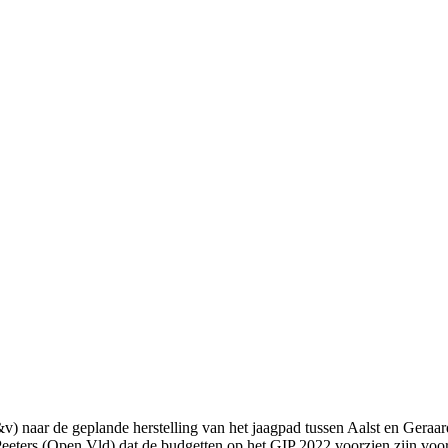
) naar de geplande herstelling van het jaagpad tussen Aalst en Gera
eeters (Open Vld) dat de budgetten op het GIP 2022 voorzien zijn voo