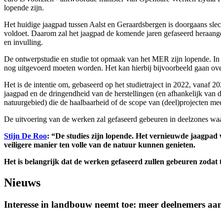
lopende zijn.
Het huidige jaagpad tussen Aalst en Geraardsbergen is doorgaans slec
voldoet. Daarom zal het jaagpad de komende jaren gefaseerd heraange
en invulling.
De ontwerpstudie en studie tot opmaak van het MER zijn lopende. In 
nog uitgevoerd moeten worden. Het kan hierbij bijvoorbeeld gaan over
Het is de intentie om, gebaseerd op het studietraject in 2022, vanaf 
jaagpad en de dringendheid van de herstellingen (en afhankelijk va
natuurgebied) die de haalbaarheid of de scope van (deel)projecten me
De uitvoering van de werken zal gefaseerd gebeuren in deelzones waard
Stijn De Roo
: “De studies zijn lopende. Het vernieuwde jaagpad
veiligere manier ten volle van de natuur kunnen genieten.
Het is belangrijk dat de werken gefaseerd zullen gebeuren zodat te
Nieuws
Interesse in landbouw neemt toe: meer deelnemers a