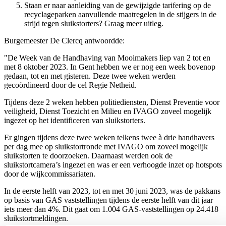
Staan er naar aanleiding van de gewijzigde tarifering op de
recyclageparken aanvullende maatregelen in de stijgers in de
strijd tegen sluikstorters? Graag meer uitleg.
Burgemeester De Clercq antwoordde:
"De Week van de Handhaving van Mooimakers liep van 2 tot en
met 8 oktober 2023. In Gent hebben we er nog een week bovenop
gedaan, tot en met gisteren. Deze twee weken werden
gecoördineerd door de cel Regie Netheid.
Tijdens deze 2 weken hebben politiediensten, Dienst Preventie voor
veiligheid, Dienst Toezicht en Milieu en IVAGO zoveel mogelijk
ingezet op het identificeren van sluikstorters.
Er gingen tijdens deze twee weken telkens twee à drie handhavers
per dag mee op sluikstortronde met IVAGO om zoveel mogelijk
sluikstorten te doorzoeken. Daarnaast werden ook de
sluikstortcamera’s ingezet en was er een verhoogde inzet op hotspots
door de wijkcommissariaten.
In de eerste helft van 2023, tot en met 30 juni 2023, was de pakkans
op basis van GAS vaststellingen tijdens de eerste helft van dit jaar
iets meer dan 4%. Dit gaat om 1.004 GAS-vaststellingen op 24.418
sluikstortmeldingen.