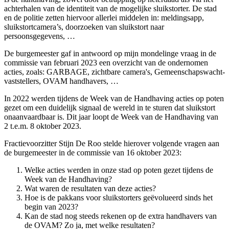
achterhalen van de identiteit van de mogelijke sluikstorter. De stad
en de politie zetten hiervoor allerlei middelen in: meldingsapp,
sluikstortcamera’s, doorzoeken van sluikstort naar
persoonsgegevens, …
De burgemeester gaf in antwoord op mijn mondelinge vraag in de
commissie van februari 2023 een overzicht van de ondernomen
acties, zoals: GARBAGE, zichtbare camera's, Gemeenschapswacht-
vaststellers, OVAM handhavers, …
In 2022 werden tijdens de Week van de Handhaving acties op poten
gezet om een duidelijk signaal de wereld in te sturen dat sluikstort
onaanvaardbaar is. Dit jaar loopt de Week van de Handhaving van
2 t.e.m. 8 oktober 2023.
Fractievoorzitter Stijn De Roo stelde hierover volgende vragen aan
de burgemeester in de commissie van 16 oktober 2023:
Welke acties werden in onze stad op poten gezet tijdens de
Week van de Handhaving?
Wat waren de resultaten van deze acties?
Hoe is de pakkans voor sluikstorters geëvolueerd sinds het
begin van 2023?
Kan de stad nog steeds rekenen op de extra handhavers van
de OVAM? Zo ja, met welke resultaten?