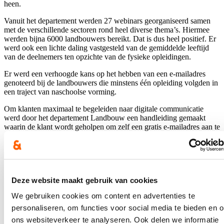
heen.
Vanuit het departement werden 27 webinars georganiseerd samen
met de verschillende sectoren rond heel diverse thema’s. Hiermee
werden bijna 6000 landbouwers bereikt. Dat is dus heel positief. Er
werd ook een lichte daling vastgesteld van de gemiddelde leeftijd
van de deelnemers ten opzichte van de fysieke opleidingen.
Er werd een verhoogde kans op het hebben van een e-mailadres
genoteerd bij de landbouwers die minstens één opleiding volgden in
een traject van naschoolse vorming.
Om klanten maximaal te begeleiden naar digitale communicatie
werd door het departement Landbouw een handleiding gemaakt
waarin de klant wordt geholpen om zelf een gratis e-mailadres aan te
maken. Maar wanneer het departement niet over een geauthentiseerd
e-mailadres van de klant beschikt, wordt belangrijke communicatie
altijd verder op papier verstuurd.
Tijdens de indieningsperiode van de verzamelaanvraag en ook voor
andere steunmaatregelen staan de buitendiensten van het
Deze website maakt gebruik van cookies
departement ter beschikking om landbouwers zonder computer of
We gebruiken cookies om content en advertenties te
internet te ondersteunen.
personaliseren, om functies voor social media te bieden en 
De opleidingen computergebruik worden aangeboden door de
ons websiteverkeer te analyseren. Ook delen we informatie
erkende centra voor landbouwvorming. De centra bieden een groot