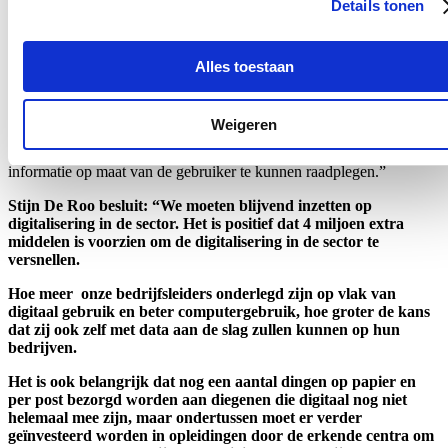
Details tonen
verleden werden deze projecten al ingezet om het gebruik te
stimuleren van beslissingstools, voorspellingstools of platformen om
data uit te wisselen.
Alles toestaan
Het departement wenst de klanten verder doorgedreven te
begeleiden in het gebruik van het e-loket Landbouw en Visserij en
het kunnen raadplegen van hun informatie op een laagdrempelige
Weigeren
manier. Daarbij denkt het aan de introductie van een
chatmogelijkheid op het e-loket en van een mobiele applicatie om
informatie op maat van de gebruiker te kunnen raadplegen.”
Stijn De Roo besluit: “We moeten blijvend inzetten op
digitalisering in de sector. Het is positief dat 4 miljoen extra
middelen is voorzien om de digitalisering in de sector te
versnellen.
Hoe meer onze bedrijfsleiders onderlegd zijn op vlak van
digitaal gebruik en beter computergebruik, hoe groter de kans
dat zij ook zelf met data aan de slag zullen kunnen op hun
bedrijven.
Het is ook belangrijk dat nog een aantal dingen op papier en
per post bezorgd worden aan diegenen die digitaal nog niet
helemaal mee zijn, maar ondertussen moet er verder
geïnvesteerd worden in opleidingen door de erkende centra om