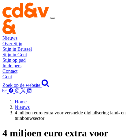
Nieuws
Over Stijn
Stijn in Brussel
Stijn in Gent
Stijn op pad
In de pers
Contact
Gent
Zoek op de website
Home
Nieuws
4 miljoen euro extra voor versnelde digitalisering land- en
tuinbouwsector
4 miljoen euro extra voor