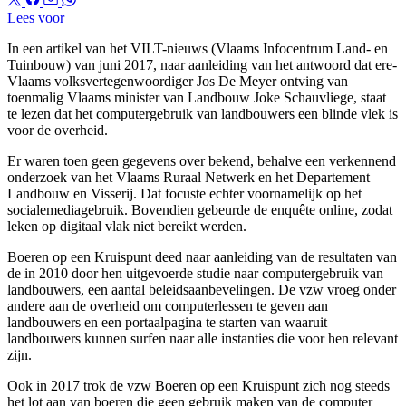
Lees voor
In een artikel van het VILT-nieuws (Vlaams Infocentrum Land- en
Tuinbouw) van juni 2017, naar aanleiding van het antwoord dat ere-
Vlaams volksvertegenwoordiger Jos De Meyer ontving van
toenmalig Vlaams minister van Landbouw Joke Schauvliege, staat
te lezen dat het computergebruik van landbouwers een blinde vlek is
voor de overheid.
Er waren toen geen gegevens over bekend, behalve een verkennend
onderzoek van het Vlaams Ruraal Netwerk en het Departement
Landbouw en Visserij. Dat focuste echter voornamelijk op het
socialemediagebruik. Bovendien gebeurde de enquête online, zodat
leken op digitaal vlak niet bereikt werden.
Boeren op een Kruispunt deed naar aanleiding van de resultaten van
de in 2010 door hen uitgevoerde studie naar computergebruik van
landbouwers, een aantal beleidsaanbevelingen. De vzw vroeg onder
andere aan de overheid om computerlessen te geven aan
landbouwers en een portaalpagina te starten van waaruit
landbouwers kunnen surfen naar alle instanties die voor hen relevant
zijn.
Ook in 2017 trok de vzw Boeren op een Kruispunt zich nog steeds
het lot aan van boeren die geen gebruik maken van de computer