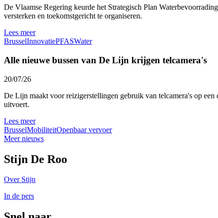
De Vlaamse Regering keurde het Strategisch Plan Waterbevoorrading 
versterken en toekomstgericht te organiseren.
Lees meer
Brussel
Innovatie
PFAS
Water
Alle nieuwe bussen van De Lijn krijgen telcamera's
20/07/26
De Lijn maakt voor reizigerstellingen gebruik van telcamera's op een 
uitvoert.
Lees meer
Brussel
Mobiliteit
Openbaar vervoer
Meer nieuws
Stijn De Roo
Over Stijn
In de pers
Snel naar