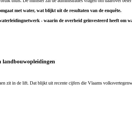
rbruik thuis. De minister zal de administraties vragen om daarover bete
omgaat met water, wat blijkt uit de resultaten van de enquête.
 waterleidingnetwerk - waarin de overheid geïnvesteerd heeft om wa
an landbouwopleidingen
en zit in de lift. Dat blijkt uit recente cijfers die Vlaams volksverte