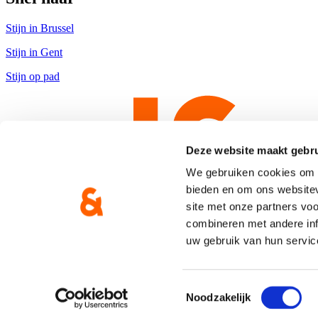
Stijn in Brussel
Stijn in Gent
Stijn op pad
Deze website maakt gebru
We gebruiken cookies om c
bieden en om ons websitev
site met onze partners vo
combineren met andere inf
uw gebruik van hun servic
Copyright © CD&V
Privacyverklaring
|
Cookie verklaring
Toestemmingsselectie
Noodzakelijk
Gemaakt door
Brand Response
met
NationBuilder