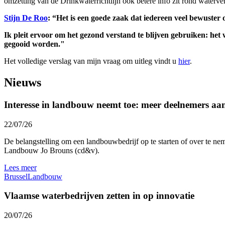
omzetting van de Drinkwaterrichtlijn ook betere info zit rond waterve
Stijn De Roo
: “Het is een goede zaak dat iedereen veel bewuster 
Ik pleit ervoor om het gezond verstand te blijven gebruiken: het
gegooid worden."
Het volledige verslag van mijn vraag om uitleg vindt u
hier
.
Nieuws
Interesse in landbouw neemt toe: meer deelnemers a
22/07/26
De belangstelling om een landbouwbedrijf op te starten of over te nem
Landbouw Jo Brouns (cd&v).
Lees meer
Brussel
Landbouw
Vlaamse waterbedrijven zetten in op innovatie
20/07/26