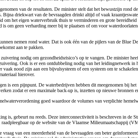
enomen van de resultaten. De minister stelt dat het bewustzijn rond d
 Bijna driekwart van de bevraagden drinkt altijd of vaak kraantjeswate
heid om het eigen waterverbruik thuis te verminderen en grote bereidhei
id is om geen verharding meer bij te plaatsen of om voor waterdoorlate
lf kunnen nemen rond water. Dat is ook één van de pijlers van de Blue 
toekomst aan te pakken.
zuivering nodig om gezondheidsrisico’s op te vangen. De minister heeft
 zuivering. Ook is er een ontdubbeling nodig van het leidingnetwerk in
er vaak nood zijn aan een bijvulsysteem of een systeem om te schakele
materiaal hierover.
gen is een pijnpunt. De waterbedrijven hebben dit meegenomen bij het
etwerken zodat er een maximale back-up is, inzetten op nieuwe bronnen 
melwaterverordening goed waardoor de volumes van verplichte hemelwa
ing is, gebeurt nu reeds. Deze interconnectiviteit is beschreven in de
ijn raadpleegbaar op de website van de Vlaamse Milieumaatschappij (V
 vraag van een meerderheid van de bevraagden om beter geïnformeerd te