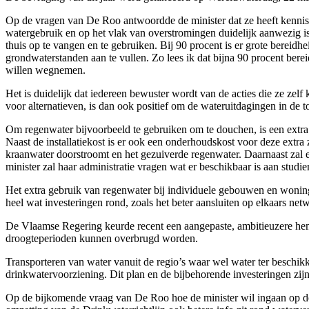
Op de vragen van De Roo antwoordde de minister dat ze heeft kennisg
watergebruik en op het vlak van overstromingen duidelijk aanwezig is.
thuis op te vangen en te gebruiken. Bij 90 procent is er grote bereid
grondwaterstanden aan te vullen. Zo lees ik dat bijna 90 procent bere
willen wegnemen.
Het is duidelijk dat iedereen bewuster wordt van de acties die ze ze
voor alternatieven, is dan ook positief om de wateruitdagingen in de 
Om regenwater bijvoorbeeld te gebruiken om te douchen, is een extra 
Naast de installatiekost is er ook een onderhoudskost voor deze extra
kraanwater doorstroomt en het gezuiverde regenwater. Daarnaast zal 
minister zal haar administratie vragen wat er beschikbaar is aan studie
Het extra gebruik van regenwater bij individuele gebouwen en wonin
heel wat investeringen rond, zoals het beter aansluiten op elkaars n
De Vlaamse Regering keurde recent een aangepaste, ambitieuzere he
droogteperioden kunnen overbrugd worden.
Transporteren van water vanuit de regio’s waar wel water ter beschikk
drinkwatervoorziening. Dit plan en de bijbehorende investeringen z
Op de bijkomende vraag van De Roo hoe de minister wil ingaan op de