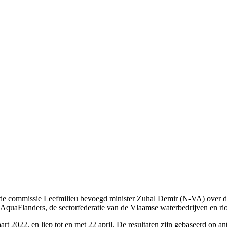
e commissie Leefmilieu bevoegd minister Zuhal Demir (N-VA) over de
Flanders, de sectorfederatie van de Vlaamse waterbedrijven en rioo
t 2022, en liep tot en met 22 april. De resultaten zijn gebaseerd op 