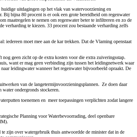
e huidige uitdagingen op het vlak van watervoorziening en
r. Bij bijna 80 procent is er ook een grote bereidheid om regenwater
d om maatregelen te nemen om regenwater beter te infiltreren en zo de
nde verharding te kiezen. 33 procent zou bestaande verharding zelfs
Deal: iedereen moet mee aan de kar trekken. Dat de Vlaming openstaat
 nog geen zicht op de extra kosten voor die extra zuiveringsstap.
 huis, want er mag geen verbinding zijn tussen het leidingnetwerk waar
n naar leidingwater wanneer het regenwater bijvoorbeeld opraakt. De
 uitwerken van de langetermijnvoorzieningsplannen. Ze doen daar
en water ondergronds stockeren.
terputten toenemen en meer toepassingen verplichten zodat langere
 Strategische Planning voor Waterbevoorrading, deel openbare
MM).
 zijn over watergebruik thuis antwoordde de minister dat in de