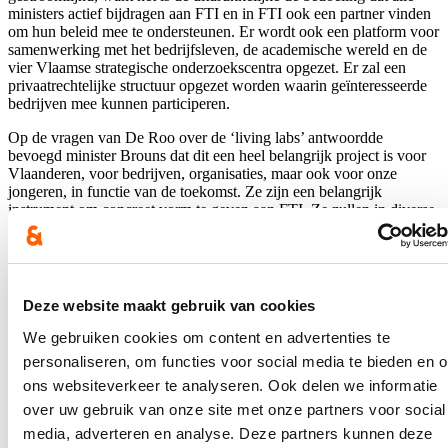
ministers actief bijdragen aan FTI en in FTI ook een partner vinden
om hun beleid mee te ondersteunen. Er wordt ook een platform voor
samenwerking met het bedrijfsleven, de academische wereld en de
vier Vlaamse strategische onderzoekscentra opgezet. Er zal een
privaatrechtelijke structuur opgezet worden waarin geïnteresseerde
bedrijven mee kunnen participeren.
Op de vragen van De Roo over de ‘living labs’ antwoordde
bevoegd minister Brouns dat dit een heel belangrijk project is voor
Vlaanderen, voor bedrijven, organisaties, maar ook voor onze
jongeren, in functie van de toekomst. Ze zijn een belangrijk
instrument om concreet vorm te geven aan FTI. Ze zullen in diverse
regio’s georganiseerd worden, met verschillende trajecten rond reële
maatschappelijke uitdagingen.
Qua voortrekkersrol zijn de innovaties in onze landbouw een goed
voorbeeld, zoals de biogebaseerde bio-economie. Wij hebben unieke
Deze website maakt gebruik van cookies
pilootinfrastructuur bij de Vlaamse Instelling voor Technologisch
Onderzoek (VITO). Biomassarestafval wordt als grondstof gebruikt
We gebruiken cookies om content en advertenties te
om nieuwe producten te maken, zodat we dus minder afhankelijk
personaliseren, om functies voor social media te bieden en 
worden van fossiele brandstoffen.
ons websiteverkeer te analyseren. Ook delen we informatie
Stijn De Roo
: FTI is een groots project, waaraan heel de
over uw gebruik van onze site met onze partners voor social
Vlaamse Regering zal moeten samenwerken. Het is belangrijk
media, adverteren en analyse. Deze partners kunnen deze
na de grootste lancering, een zo groot mogelijke