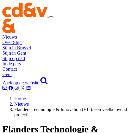
Nieuws
Over Stijn
Stijn in Brussel
Stijn in Gent
Stijn op pad
In de pers
Contact
Gent
Zoek op de website
Home
Nieuws
Flanders Technologie & Innovation (FTI): een veelbelovend
project!
Flanders Technologie &