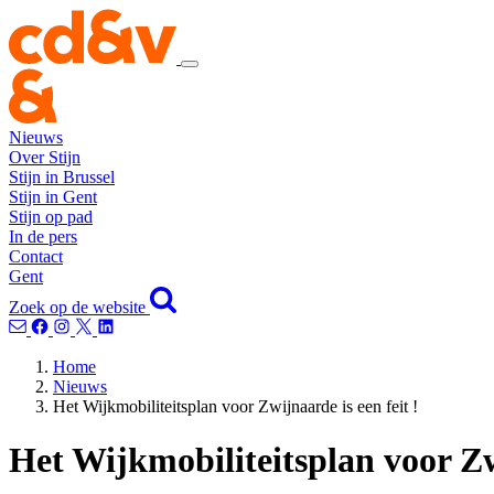
Nieuws
Over Stijn
Stijn in Brussel
Stijn in Gent
Stijn op pad
In de pers
Contact
Gent
Zoek op de website
Home
Nieuws
Het Wijkmobiliteitsplan voor Zwijnaarde is een feit !
Het Wijkmobiliteitsplan voor Zwi