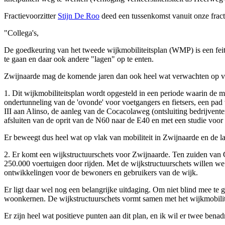
Fractievoorzitter
Stijn De Roo
deed een tussenkomst vanuit onze fracti
"Collega's,
De goedkeuring van het tweede wijkmobiliteitsplan (WMP) is een feit
te gaan en daar ook andere "lagen" op te enten.
Zwijnaarde mag de komende jaren dan ook heel wat verwachten op vla
1. Dit wijkmobiliteitsplan wordt opgesteld in een periode waarin de mo
ondertunneling van de 'ovonde' voor voetgangers en fietsers, een pad 
III aan Alinso, de aanleg van de Cocacolaweg (ontsluiting bedrijventerr
afsluiten van de oprit van de N60 naar de E40 en met een studie voor
Er beweegt dus heel wat op vlak van mobiliteit in Zwijnaarde en de la
2. Er komt een wijkstructuurschets voor Zwijnaarde. Ten zuiden van G
250.000 voertuigen door rijden. Met de wijkstructuurschets willen 
ontwikkelingen voor de bewoners en gebruikers van de wijk.
Er ligt daar wel nog een belangrijke uitdaging. Om niet blind mee te ga
woonkernen. De wijkstructuurschets vormt samen met het wijkmobilite
Er zijn heel wat positieve punten aan dit plan, en ik wil er twee bena