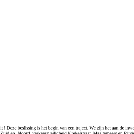
t ! Deze beslissing is het begin van een traject. We zijn het aan de in
Zuid en -Noord, verkeersveiligheid Krekelstraat, Maaltemeers en Rijvi