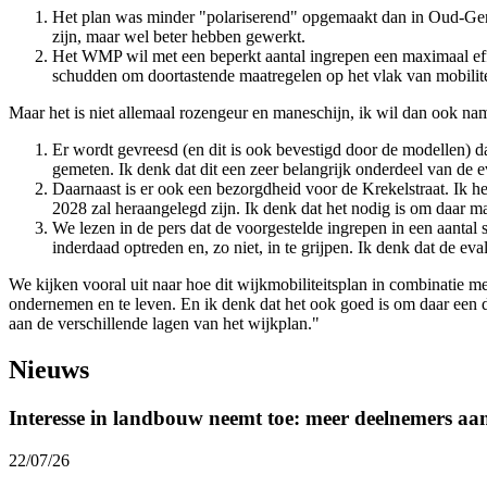
Het plan was minder "polariserend" opgemaakt dan in Oud-Gent
zijn, maar wel beter hebben gewerkt.
Het WMP wil met een beperkt aantal ingrepen een maximaal effec
schudden om doortastende maatregelen op het vlak van mobilite
Maar het is niet allemaal rozengeur en maneschijn, ik wil dan ook na
Er wordt gevreesd (en dit is ook bevestigd door de modellen) 
gemeten. Ik denk dat dit een zeer belangrijk onderdeel van de ev
Daarnaast is er ook een bezorgdheid voor de Krekelstraat. Ik heb
2028 zal heraangelegd zijn. Ik denk dat het nodig is om daar m
We lezen in de pers dat de voorgestelde ingrepen in een aantal s
inderdaad optreden en, zo niet, in te grijpen. Ik denk dat de e
We kijken vooral uit naar hoe dit wijkmobiliteitsplan in combinatie
ondernemen en te leven. En ik denk dat het ook goed is om daar een 
aan de verschillende lagen van het wijkplan."
Nieuws
Interesse in landbouw neemt toe: meer deelnemers a
22/07/26