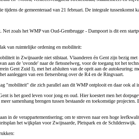
e tijdens de gemeenteraad van 21 februari. De integrale tussenkomst ka
. Net zoals het WMP van Oud-Gentbrugge - Dampoort is dit een startpu
k van ruimtelijke ordening en mobiliteit:
biliteit in Zwijnaarde niet stilstaat. Vlaanderen én Gent zijn bezig me
van aan de 'ovonde' naar de fietssnelweg, voor de toegang tot het techn
ein Gent Zuid I), met het afsluiten van de oprit aan de autokeuring; met
 het aanleggen van een fietsersbrug over de R4 en de Ringvaart.
ag "mobiliteit" die zich parallel aan dit WMP ontplooit en daar ook al 
ent is het goed leven voor jong en oud. Hier koestert men het dorpsgev
we meer samenhang brengen tussen bestaande en toekomstige projecten
an in de verappartementisering; om te streven naar een hoge leefkwaliteit
itsplan het wijkplan voor Zwijnaarde, Pleispark en de Schilderswijk.
drukken: