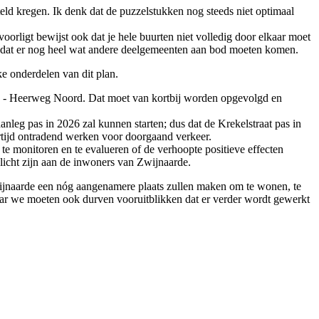
d kregen. Ik denk dat de puzzelstukken nog steeds niet optimaal
orligt bewijst ook dat je hele buurten niet volledig door elkaar moet
de dat er nog heel wat andere deelgemeenten aan bod moeten komen.
e onderdelen van dit plan.
uid - Heerweg Noord. Dat moet van kortbij worden opgevolgd en
aanleg pas in 2026 zal kunnen starten; dus dat de Krekelstraat pas in
ertijd ontradend werken voor doorgaand verkeer.
d te monitoren en te evalueren of de verhoopte positieve effecten
plicht zijn aan de inwoners van Zwijnaarde.
Zwijnaarde een nóg aangenamere plaats zullen maken om te wonen, te
maar we moeten ook durven vooruitblikken dat er verder wordt gewerkt