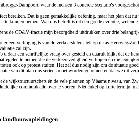
brugge-Dampoort, waar de mensen 3 concrete scenario's voorgeschotel
t bereiken. Dat is geen gemakkelijke oefening, maar het plan dat nu vo
it te kunnen nemen. Wat ons betreft is dit een goede evolutie, weten
mens de CD&V-fractie mijn bezorgdheid uitdrukken over drie belangrijk
dat er een verhoging is van de verkeersintensiteit op de as Heerweg-Z
aluatie zal zijn.
 u daar een schriftelijke vraag over gesteld en daaruit blijkt dat de her
aatregelen te nemen die de verkeersveiligheid verhogen én die tegelijk
traten ook op protest stuiten. Het zal dus nodig zijn om de situatie goe
valuatie van dit plan dus serieus moet worden genomen en dat we dit ver
 met de wijkstructuurschets én de vele plannen op Vlaams niveau, van 
duidelijke communicatie over te voeren. Niet enkel op korte termijn, 
an landbouwopleidingen