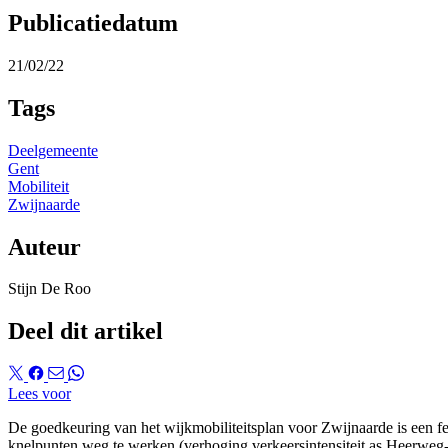
Publicatiedatum
21/02/22
Tags
Deelgemeente
Gent
Mobiliteit
Zwijnaarde
Auteur
Stijn De Roo
Deel dit artikel
Lees voor
De goedkeuring van het wijkmobiliteitsplan voor Zwijnaarde is een fei
knelpunten weg te werken (verhoging verkeersintensiteit as Heerweg-