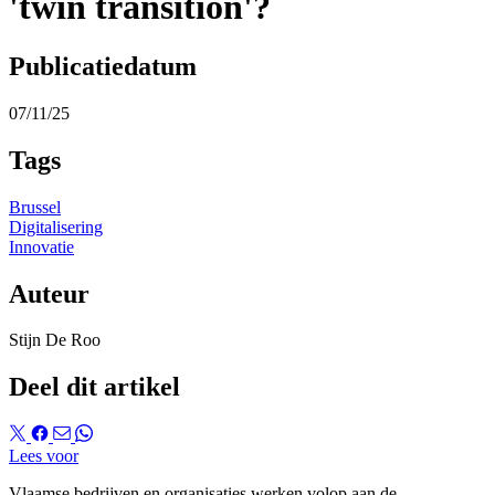
'twin transition'?
Publicatiedatum
07/11/25
Tags
Brussel
Digitalisering
Innovatie
Auteur
Stijn De Roo
Deel dit artikel
Lees voor
Vlaamse bedrijven en organisaties werken volop aan de