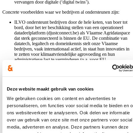
vervangen door digitale (‘digital twins’).
Concrete voorbeelden waar we bedrijven al ondersteunen zijn:
ILVO ondersteunt bedrijven door de hele keten, van boer tot
bord, door het ter beschikking stellen van een operationeel
datadeelplatform (djustconnect.be) als Vlaamse Agridataspace
dat sterk geconnecteerd is binnen de EU. De combinatie van
datatech, legaltech en domeinkennis stelt onze Vlaamse
bedrijven, vaak internationaal actief, in staat hun innovaties in
te zetten voor klimaatvriendelijke agrovoeding en hun
administratieve last te verminderen (o.a. voor EU-
duurzaamheidsrapportering).
Het praktijkvoorbeeld ‘digital for circular construction’, dat
kadert in de circulaire living lab-oproep van VLAIO met
thema bouw en afloopt eind dit jaar, heeft de voorbije 3 jaren
onderzocht hoe de knelpunten van data-uitwisseling
Deze website maakt gebruik van cookies
weggewerkt kunnen worden door digitalisatie. Door hierop in
te zetten kunnen verschillende aspecten van circulair bouwen
We gebruiken cookies om content en advertenties te
meer gestructureerd verlopen.
personaliseren, om functies voor social media te bieden en 
(
https://www.digital4circularconstruction.be/nl
)
ons websiteverkeer te analyseren. Ook delen we informatie
In het ‘contract ondernemerschap’ van het VLAIO-netwerk is
perceel 4 gericht op de dubbele transitie. Deze
over uw gebruik van onze site met onze partners voor social
overheidsopdracht loopt vier jaar sinds juli 2024. De
media, adverteren en analyse. Deze partners kunnen deze
dienstverlening moet een brede groep Vlaamse