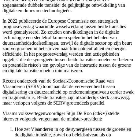
zogenaamde dubbele transitie: de gelijktijdige ontwikkeling van
digitale en duurzame technologieën.
In 2022 publiceerde de Europese Commissie een strategisch
prognoseverslag waarin de wisselwerking tussen beide transities
werd geanalyseerd. Zo zouden ontwikkelingen in de digitale
technologie een sleutelrol kunnen spelen in het behalen van
duurzaamheidsdoelstellingen, terwijl de digitale sector op zijn beurt
zou vergroenen in het streven naar klimaatneutraliteit en energie-
efficiëntie. In het prognoseverslag werden tien actiegebieden
opgelijst die de synergieën tussen beide transities moeten verbeteren
en potentiële risico's ten gevolge van de interactie tussen de groene
en digitale transitie moeten minimaliseren.
Recent onderzoek van de Sociaal-Economische Raad van
Vlaanderen (SERV) toont aan dat de verwevenheid tussen
digitalisering en duurzaamheid op ondernemingsniveau eerder zwak
en fragmentair is. Beide transities zijn afzonderlijk sterk aanwezig,
maar verlopen volgens de SERV grotendeels parallel.
Vlaams volksvertegenwoordiger Stijn De Roo (cd&v) stelde
hierover volgende vragen aan de minister-president:
Hoe zet Vlaanderen in op de synergieën tussen de groene en
de digitale transitie, zowel op beleidsniveau als op