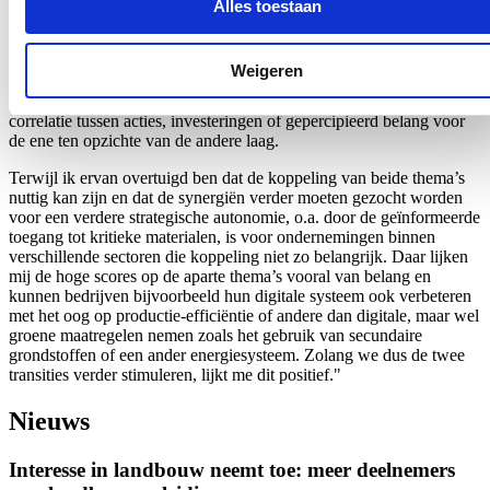
representatief staal van ondernemingen in Vlaanderen en Brussel,
Alles toestaan
verzameld tussen maart en mei 2025 (er werden 1650 telefonische
interviews afgenomen). Digitalisering en duurzaamheid worden
door de ondernemingen als zeer belangrijk beschouwd (ze krijgen
Weigeren
beide een score van 7,8 op 10). Hoewel zowel digitalisering als
duurzaamheid belangrijke aanjagers voor actie zijn, is de onderlinge
correlatie tussen acties, investeringen of gepercipieerd belang voor
de ene ten opzichte van de andere laag.
Terwijl ik ervan overtuigd ben dat de koppeling van beide thema’s
nuttig kan zijn en dat de synergiën verder moeten gezocht worden
voor een verdere strategische autonomie, o.a. door de geïnformeerde
toegang tot kritieke materialen, is voor ondernemingen binnen
verschillende sectoren die koppeling niet zo belangrijk. Daar lijken
mij de hoge scores op de aparte thema’s vooral van belang en
kunnen bedrijven bijvoorbeeld hun digitale systeem ook verbeteren
met het oog op productie-efficiëntie of andere dan digitale, maar wel
groene maatregelen nemen zoals het gebruik van secundaire
grondstoffen of een ander energiesysteem. Zolang we dus de twee
transities verder stimuleren, lijkt me dit positief."
Nieuws
Interesse in landbouw neemt toe: meer deelnemers