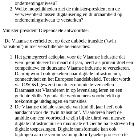
ondernemingsniveau?
Welke mogelijkheden ziet de minister-president om de
verwevenheid tussen digitalisering en duurzaamheid op
ondernemingsniveau te versterken?
Minister-president Diependaele antwoordde:
"De Vlaamse overheid zet op deze dubbele transitie (‘twin
transition’) in met verschillende beleidsacties:
Het geïntegreerd actieplan voor de Vlaamse industrie dat
werd gepubliceerd in maart dit jaar, heeft als primair doel een
competitieve en duurzame Vlaamse industrie te verzekeren.
Daarbij wordt ook gekeken naar digitale infrastructuur,
connectiviteit en het Europese handelsbeleid. Tot slot wordt
via O&O&I gewerkt om de economie te versnellen.
Daarnaast zet Vlaanderen in op levenslang leren en een
gerichte Skills Agenda die werknemers voorbereidt op
toekomstige uitdagingen en transities.
De Vlaamse digitale strategie van juni dit jaar heeft ook
aandacht voor de ‘twin transition’. Vlaanderen heeft de
ambitie om een voorbeeld te zijn bij de uitrol van nieuwe
digitale infrastructuur en maximale efficiëntie na te streven bij
digitale toepassingen. Digitale transformatie kan ook
bijdragen aan de verduurzaming door fysieke processen te