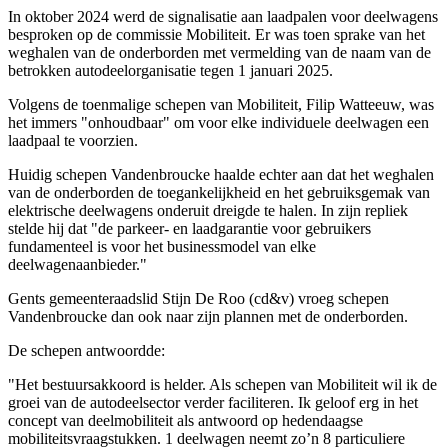
In oktober 2024 werd de signalisatie aan laadpalen voor deelwagens
besproken op de commissie Mobiliteit. Er was toen sprake van het
weghalen van de onderborden met vermelding van de naam van de
betrokken autodeelorganisatie tegen 1 januari 2025.
Volgens de toenmalige schepen van Mobiliteit, Filip Watteeuw, was
het immers "onhoudbaar" om voor elke individuele deelwagen een
laadpaal te voorzien.
Huidig schepen Vandenbroucke haalde echter aan dat het weghalen
van de onderborden de toegankelijkheid en het gebruiksgemak van
elektrische deelwagens onderuit dreigde te halen. In zijn repliek
stelde hij dat "de parkeer- en laadgarantie voor gebruikers
fundamenteel is voor het businessmodel van elke
deelwagenaanbieder."
Gents gemeenteraadslid Stijn De Roo (cd&v) vroeg schepen
Vandenbroucke dan ook naar zijn plannen met de onderborden.
De schepen antwoordde:
"Het bestuursakkoord is helder. Als schepen van Mobiliteit wil ik de
groei van de autodeelsector verder faciliteren. Ik geloof erg in het
concept van deelmobiliteit als antwoord op hedendaagse
mobiliteitsvraagstukken. 1 deelwagen neemt zo’n 8 particuliere