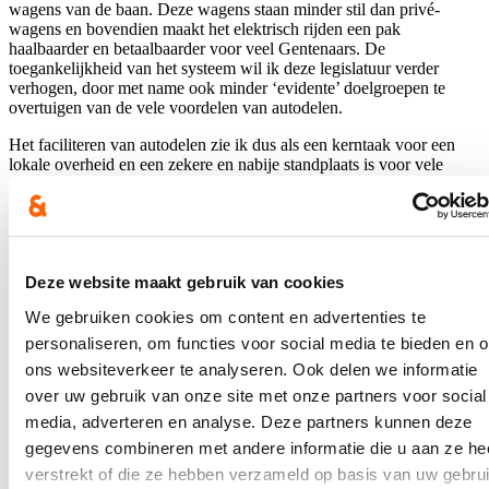
wagens van de baan. Deze wagens staan minder stil dan privé-
wagens en bovendien maakt het elektrisch rijden een pak
haalbaarder en betaalbaarder voor veel Gentenaars. De
toegankelijkheid van het systeem wil ik deze legislatuur verder
verhogen, door met name ook minder ‘evidente’ doelgroepen te
overtuigen van de vele voordelen van autodelen.
Het faciliteren van autodelen zie ik dus als een kerntaak voor een
lokale overheid en een zekere en nabije standplaats is voor vele
gebruikers één van de voordelen die hen overtuigt om de eigen
wagen in te ruilen voor een deelwagen. Dat kunnen we moeilijk
ontkennen. Wanneer mensen de overstap maken naar gedeelde
mobiliteit, is de winst er echter voor iedereen. Hoe meer mensen
autodelen, hoe efficiënter de openbare ruimte wordt benut.
Deze website maakt gebruik van cookies
Ik zat al samen met de autodeelsector voor een eerste overleg over
We gebruiken cookies om content en advertenties te
wat er nodig is om een volgende sprong voorwaarts te maken, in het
bijzonder om autodelen ingang te laten vinden bij doelgroepen die
personaliseren, om functies voor social media te bieden en 
vandaag weinig of niet bereikt worden.
ons websiteverkeer te analyseren. Ook delen we informatie
over uw gebruik van onze site met onze partners voor social
Ook de zogenaamde onderbordjes bij laadpalen kwamen daarbij aan
bod. De autodeelsector ziet in dat het voorzien van een laadpunt per
media, adverteren en analyse. Deze partners kunnen deze
deelwagen op termijn niet houdbaar is.
gegevens combineren met andere informatie die u aan ze he
Een te laag verbruik op een laadpaal vertraagt de verdere
verstrekt of die ze hebben verzameld op basis van uw gebru