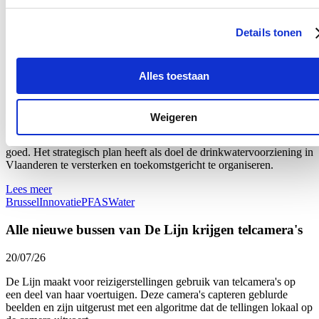
minister van Landbouw Jo Brouns (cd&v).
Details tonen
Lees meer
Brussel
Landbouw
Vlaamse waterbedrijven zetten in op innovatie
Alles toestaan
20/07/26
Weigeren
De Vlaamse Regering keurde het Strategisch Plan
Waterbevoorrading – openbare drinkwatervoorziening 2026-2032
goed. Het strategisch plan heeft als doel de drinkwatervoorziening in
Vlaanderen te versterken en toekomstgericht te organiseren.
Lees meer
Brussel
Innovatie
PFAS
Water
Alle nieuwe bussen van De Lijn krijgen telcamera's
20/07/26
De Lijn maakt voor reizigerstellingen gebruik van telcamera's op
een deel van haar voertuigen. Deze camera's capteren geblurde
beelden en zijn uitgerust met een algoritme dat de tellingen lokaal op