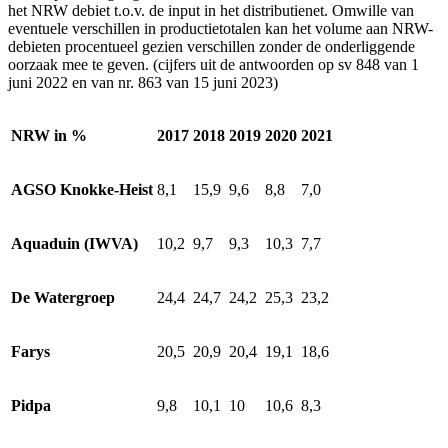
het NRW debiet t.o.v. de input in het distributienet. Omwille van
eventuele verschillen in productietotalen kan het volume aan NRW-
debieten procentueel gezien verschillen zonder de onderliggende
oorzaak mee te geven. (cijfers uit de antwoorden op sv 848 van 1
juni 2022 en van nr. 863 van 15 juni 2023)
NRW in %
2017
2018
2019
2020
2021
AGSO Knokke-Heist
8,1
15,9
9,6
8,8
7,0
Aquaduin (IWVA)
10,2
9,7
9,3
10,3
7,7
De Watergroep
24,4
24,7
24,2
25,3
23,2
Farys
20,5
20,9
20,4
19,1
18,6
Pidpa
9,8
10,1
10
10,6
8,3