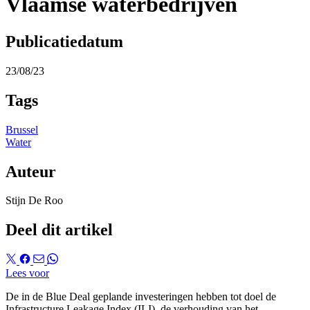
Vlaamse waterbedrijven
Publicatiedatum
23/08/23
Tags
Brussel
Water
Auteur
Stijn De Roo
Deel dit artikel
Lees voor
De in de Blue Deal geplande investeringen hebben tot doel de
Infrastructure Leakage Index (ILI), de verhouding van het