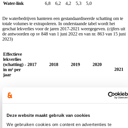
Water-link
6,8
6,2
4,2
5,3
5,0
De waterbedrijven hanteren een gestandaardiseerde schatting om te
totale volumes te extrapoleren. In onderstaande tabel wordt het
geschat lekverlies voor de jaren 2017-2021 weergegeven. (cijfers uit
de antwoorden op sv 848 van 1 juni 2022 en van nr. 863 van 15 juni
2023)
Effectieve
lekverlies
(schatting) -
2017
2018
2019
2020
2021
in m³ per
jaar
AGSO
Knokke-
169.294
364.936
212.555
193.257
145.28
Heist
Deze website maakt gebruik van cookies
Aquaduin
397.100
377.573
355.584
385.176
301.62
(IWVA)
We gebruiken cookies om content en advertenties te