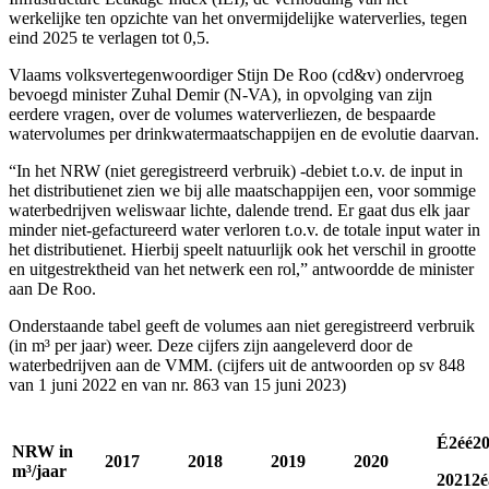
werkelijke ten opzichte van het onvermijdelijke waterverlies, tegen
eind 2025 te verlagen tot 0,5.
Vlaams volksvertegenwoordiger Stijn De Roo (cd&v) ondervroeg
bevoegd minister Zuhal Demir (N-VA), in opvolging van zijn
eerdere vragen, over de volumes waterverliezen, de bespaarde
watervolumes per drinkwatermaatschappijen en de evolutie daarvan.
“In het NRW (niet geregistreerd verbruik) -debiet t.o.v. de input in
het distributienet zien we bij alle maatschappijen een, voor sommige
waterbedrijven weliswaar lichte, dalende trend. Er gaat dus elk jaar
minder niet-gefactureerd water verloren t.o.v. de totale input water in
het distributienet. Hierbij speelt natuurlijk ook het verschil in grootte
en uitgestrektheid van het netwerk een rol,” antwoordde de minister
aan De Roo.
Onderstaande tabel geeft de volumes aan niet geregistreerd verbruik
(in m³ per jaar) weer. Deze cijfers zijn aangeleverd door de
waterbedrijven aan de VMM. (cijfers uit de antwoorden op sv 848
van 1 juni 2022 en van nr. 863 van 15 juni 2023)
É2éé2
NRW in
2017
2018
2019
2020
m³/jaar
2021
2