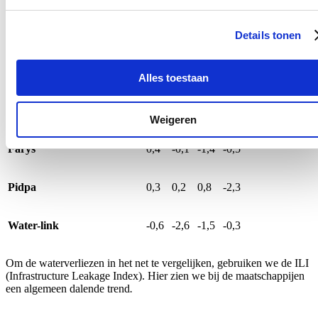
AGSO Knokke-Heist
7,8
1,5
0,7
-1,8
Details tonen
Aquaduin (IWVA)
-0,5
-0;9
0,1
-2,6
Alles toestaan
De Watergroep
0,3
-0,2
0,9
-2,1
Weigeren
Farys
0,4
-0,1
-1,4
-0,5
Pidpa
0,3
0,2
0,8
-2,3
Water-link
-0,6
-2,6
-1,5
-0,3
Om de waterverliezen in het net te vergelijken, gebruiken we de ILI
(Infrastructure Leakage Index). Hier zien we bij de maatschappijen
een algemeen dalende trend
.