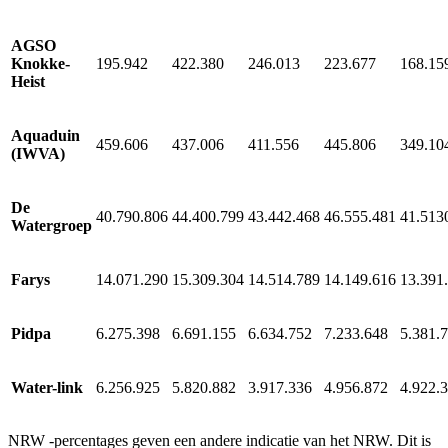
AGSO
Knokke-
195.942
422.380
246.013
223.677
168.15
Heist
Aquaduin
459.606
437.006
411.556
445.806
349.10
(IWVA)
De
40.790.806
44.400.799
43.442.468
46.555.481
41.513
Watergroep
Farys
14.071.290
15.309.304
14.514.789
14.149.616
13.391
Pidpa
6.275.398
6.691.155
6.634.752
7.233.648
5.381.
Water-link
6.256.925
5.820.882
3.917.336
4.956.872
4.922.
NRW -percentages geven een andere indicatie van het NRW. Dit is