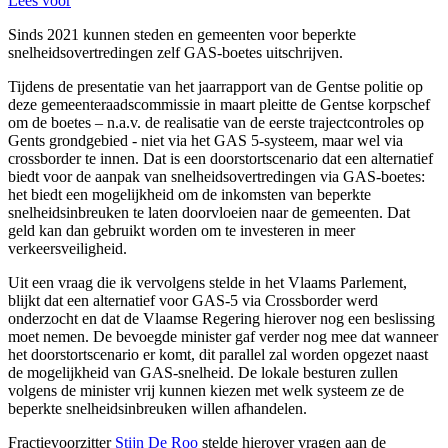
Lees voor
Sinds 2021 kunnen steden en gemeenten voor beperkte
snelheidsovertredingen zelf GAS-boetes uitschrijven.
Tijdens de presentatie van het jaarrapport van de Gentse politie op
deze gemeenteraadscommissie in maart pleitte de Gentse korpschef
om de boetes – n.a.v. de realisatie van de eerste trajectcontroles op
Gents grondgebied - niet via het GAS 5-systeem, maar wel via
crossborder te innen. Dat is een doorstortscenario dat een alternatief
biedt voor de aanpak van snelheidsovertredingen via GAS-boetes:
het biedt een mogelijkheid om de inkomsten van beperkte
snelheidsinbreuken te laten doorvloeien naar de gemeenten. Dat
geld kan dan gebruikt worden om te investeren in meer
verkeersveiligheid.
Uit een vraag die ik vervolgens stelde in het Vlaams Parlement,
blijkt dat een alternatief voor GAS-5 via Crossborder werd
onderzocht en dat de Vlaamse Regering hierover nog een beslissing
moet nemen. De bevoegde minister gaf verder nog mee dat wanneer
het doorstortscenario er komt, dit parallel zal worden opgezet naast
de mogelijkheid van GAS-snelheid. De lokale besturen zullen
volgens de minister vrij kunnen kiezen met welk systeem ze de
beperkte snelheidsinbreuken willen afhandelen.
Fractievoorzitter
Stijn De Roo
stelde hierover vragen aan de