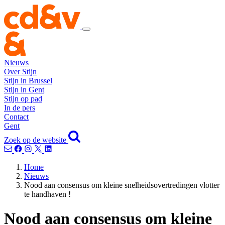
Nieuws
Over Stijn
Stijn in Brussel
Stijn in Gent
Stijn op pad
In de pers
Contact
Gent
Zoek op de website
Home
Nieuws
Nood aan consensus om kleine snelheidsovertredingen vlotter
te handhaven !
Nood aan consensus om kleine