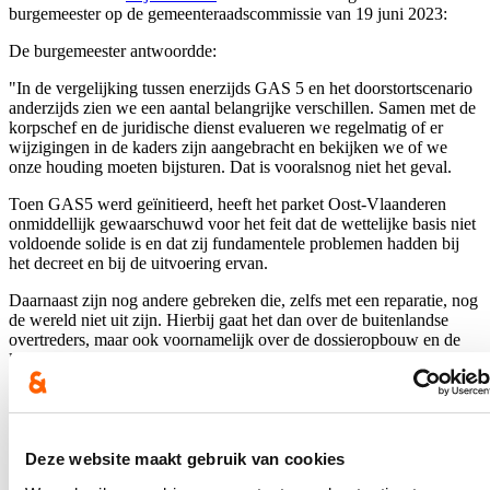
burgemeester op de gemeenteraadscommissie van 19 juni 2023:
De burgemeester antwoordde:
"
In de vergelijking tussen enerzijds GAS 5 en het doorstortscenario
anderzijds zien we een aantal belangrijke verschillen. Samen met de
korpschef en de juridische dienst evalueren we regelmatig of er
wijzigingen in de kaders zijn aangebracht en bekijken we of we
onze houding moeten bijsturen. Dat is vooralsnog niet het geval.
Toen GAS5 werd geïnitieerd, heeft het parket Oost-Vlaanderen
onmiddellijk gewaarschuwd voor het feit dat de wettelijke basis niet
voldoende solide is en dat zij fundamentele problemen hadden bij
het decreet en bij de uitvoering ervan.
Daarnaast zijn nog andere gebreken die, zelfs met een reparatie, nog
de wereld niet uit zijn. Hierbij gaat het dan over de buitenlandse
overtreders, maar ook voornamelijk over de dossieropbouw en de
koppeling aan eventueel gerechtelijke dossiers.
Die koppeling ontbreekt en laat ons dus niet toe in te spelen en
rekening te houden met veelplegers. In GAS 5 betaalt men de
administratieve boete en daarmee is de kous af. In het kader van
verkeersveiligheid zijn we van mening dat dit geen goeie aanpak is.
Deze website maakt gebruik van cookies
Je moet namelijk goed zicht krijgen op het feit of iemand een