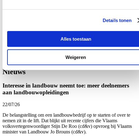
het GAS5-scenario.
We blijven dan als lokaal bestuur ijveren voor de realisatie en het
Details tonen
vinden van een akkoord voor dat zogenaamde doorstortscenario."
Stijn De Roo
: "Ik hoop dat er binnen de Vlaamse regering een
consensus gevonden wordt, zodat we kleine overtredingen en
Alles toestaan
recidive vlotter kunnen handhaven en verder kunnen
investeren in verkeersveiligheid in onze mooie stad."
Weigeren
Het volledige fragment kan je
hier
(her)bekijken.
Nieuws
Interesse in landbouw neemt toe: meer deelnemers
aan landbouwopleidingen
22/07/26
De belangstelling om een landbouwbedrijf op te starten of over te
nemen zit in de lift. Dat blijkt uit recente cijfers die Vlaams
volksvertegenwoordiger Stijn De Roo (cd&v) opvroeg bij Vlaams
minister van Landbouw Jo Brouns (cd&v).