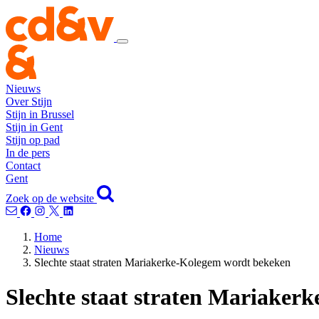
Nieuws
Over Stijn
Stijn in Brussel
Stijn in Gent
Stijn op pad
In de pers
Contact
Gent
Zoek op de website
Home
Nieuws
Slechte staat straten Mariakerke-Kolegem wordt bekeken
Slechte staat straten Mariaker