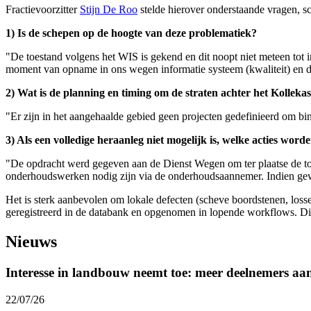
Fractievoorzitter
Stijn De Roo
stelde hierover onderstaande vragen,
1) Is de schepen op de hoogte van deze problematiek?
"De toestand volgens het WIS is gekend en dit noopt niet meteen tot 
moment van opname in ons wegen informatie systeem (kwaliteit) en d
2) Wat is de planning en timing om de straten achter het Kollekas
"Er zijn in het aangehaalde gebied geen projecten gedefinieerd om bi
3) Als een volledige heraanleg niet mogelijk is, welke acties wor
"De opdracht werd gegeven aan de Dienst Wegen om ter plaatse de toes
onderhoudswerken nodig zijn via de onderhoudsaannemer. Indien gew
Het is sterk aanbevolen om lokale defecten (scheve boordstenen, los
geregistreerd in de databank en opgenomen in lopende workflows. Dit 
Nieuws
Interesse in landbouw neemt toe: meer deelnemers a
22/07/26