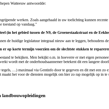
 schepen Watteeuw antwoordde:
ingrijpende werken. Zoals aangehaald in uw toelichting kunnen recente
e toestand op vandaag."
teel (in het gebied tussen de N9, de Groenestaakstraat en de Eeklo
nnen de huidige legislatuur integraal nieuw aan te leggen, behoudens d
den er op korte termijn voorzien om de slechtste stukken te reparer
tand te bekijken. Men bekijkt o.m. in hoeverre er met eigen personeel
erkt wordt met de onderhoudsaannemer betekent dit een langere doorl
se tegels, …) maximaal via Gentinfo door te gegeven en dit met een zo
maakt het voor de diensten mogelijk om hier zo rap mogelijk op in te 
an landbouwopleidingen