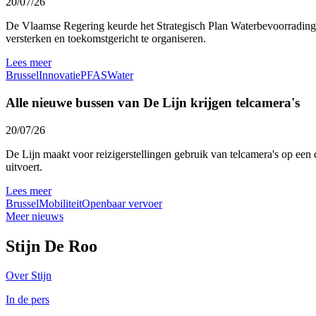
20/07/26
De Vlaamse Regering keurde het Strategisch Plan Waterbevoorrading 
versterken en toekomstgericht te organiseren.
Lees meer
Brussel
Innovatie
PFAS
Water
Alle nieuwe bussen van De Lijn krijgen telcamera's
20/07/26
De Lijn maakt voor reizigerstellingen gebruik van telcamera's op een 
uitvoert.
Lees meer
Brussel
Mobiliteit
Openbaar vervoer
Meer nieuws
Stijn De Roo
Over Stijn
In de pers