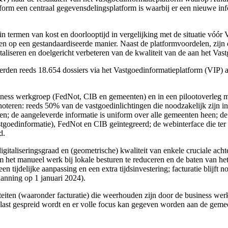
form een centraal gegevensdelingsplatform is waarbij er een nieuwe i
 termen van kost en doorlooptijd in vergelijking met de situatie vóór 
n op een gestandaardiseerde manier. Naast de platformvoordelen, zijn 
digitaliseren en doelgericht verbeteren van de kwaliteit van de aan het 
rden reeds 18.654 dossiers via het Vastgoedinformatieplatform (VIP) 
ness werkgroep (FedNot, CIB en gemeenten) en in een pilootoverleg me
 noteren: reeds 50% van de vastgoedinlichtingen die noodzakelijk zijn 
ren; de aangeleverde informatie is uniform over alle gemeenten heen; d
stgoedinformatie), FedNot en CIB geïntegreerd; de webinterface die ter
d.
digitaliseringsgraad en (geometrische) kwaliteit van enkele cruciale ac
 het manueel werk bij lokale besturen te reduceren en de baten van het
n tijdelijke aanpassing en een extra tijdsinvestering; facturatie blijft
anning op 1 januari 2024).
teiten (waaronder facturatie) die weerhouden zijn door de business wer
ast gespreid wordt en er volle focus kan gegeven worden aan de gemee