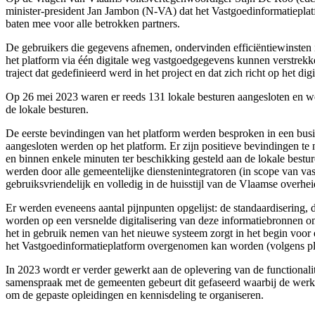
minister-president Jan Jambon (N-VA) dat het Vastgoedinformatieplat
baten mee voor alle betrokken partners.
De gebruikers die gegevens afnemen, ondervinden efficiëntiewinsten in
het platform via één digitale weg vastgoedgegevens kunnen verstrekke
traject dat gedefinieerd werd in het project en dat zich richt op het 
Op 26 mei 2023 waren er reeds 131 lokale besturen aangesloten en we
de lokale besturen.
De eerste bevindingen van het platform werden besproken in een busi
aangesloten werden op het platform. Er zijn positieve bevindingen te
en binnen enkele minuten ter beschikking gesteld aan de lokale bestu
werden door alle gemeentelijke dienstenintegratoren (in scope van va
gebruiksvriendelijk en volledig in de huisstijl van de Vlaamse overhei
Er werden eveneens aantal pijnpunten opgelijst: de standaardisering, 
worden op een versnelde digitalisering van deze informatiebronnen om
het in gebruik nemen van het nieuwe systeem zorgt in het begin voor ee
het Vastgoedinformatieplatform overgenomen kan worden (volgens pl
In 2023 wordt er verder gewerkt aan de oplevering van de functionali
samenspraak met de gemeenten gebeurt dit gefaseerd waarbij de werkl
om de gepaste opleidingen en kennisdeling te organiseren.