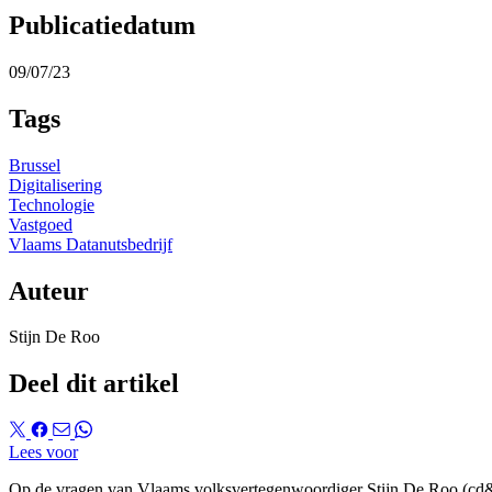
Publicatiedatum
09/07/23
Tags
Brussel
Digitalisering
Technologie
Vastgoed
Vlaams Datanutsbedrijf
Auteur
Stijn De Roo
Deel dit artikel
Lees voor
Op de vragen van Vlaams volksvertegenwoordiger Stijn De Roo (cd&v)