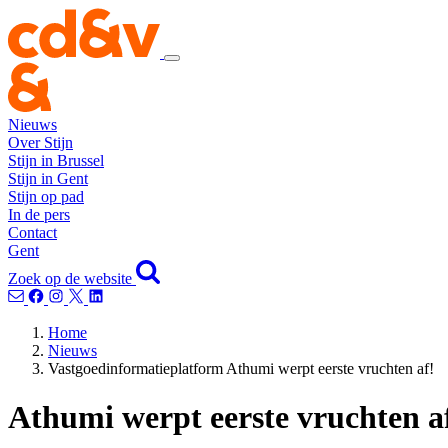
Nieuws
Over Stijn
Stijn in Brussel
Stijn in Gent
Stijn op pad
In de pers
Contact
Gent
Zoek op de website
Home
Nieuws
Vastgoedinformatieplatform Athumi werpt eerste vruchten af!
Athumi werpt eerste vruchten a