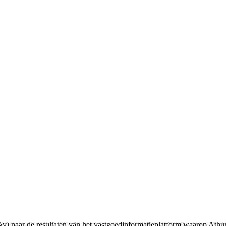
 naar de resultaten van het vastgoedinformatieplatform waarop Athum