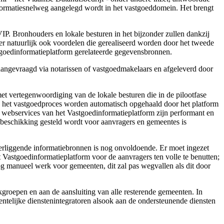
nformatiesnelweg aangelegd wordt in het vastgoeddomein. Het brengt
VIP. Bronhouders en lokale besturen in het bijzonder zullen dankzij
er natuurlijk ook voordelen die gerealiseerd worden door het tweede
Vastgoedinformatieplatform gerelateerde gegevensbronnen.
aangevraagd via notarissen of vastgoedmakelaars en afgeleverd door
t vertegenwoordiging van de lokale besturen die in de pilootfase
in het vastgoedproces worden automatisch opgehaald door het platform
e webservices van het Vastgoedinformatieplatform zijn performant en
 beschikking gesteld wordt voor aanvragers en gemeentes is
hterliggende informatiebronnen is nog onvoldoende. Er moet ingezet
 Vastgoedinformatieplatform voor de aanvragers ten volle te benutten;
 nog manueel werk voor gemeenten, dit zal pas wegvallen als dit door
kgroepen en aan de aansluiting van alle resterende gemeenten. In
ntelijke dienstenintegratoren alsook aan de ondersteunende diensten